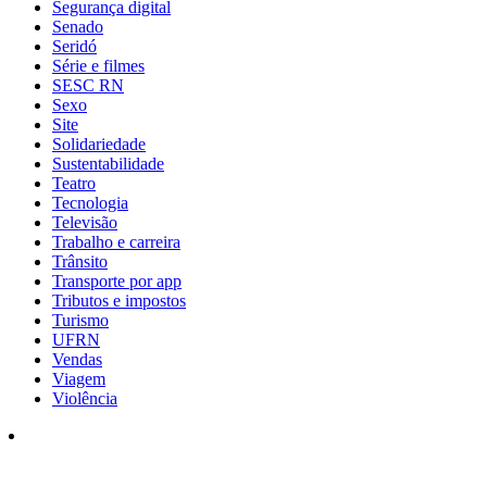
Segurança digital
Senado
Seridó
Série e filmes
SESC RN
Sexo
Site
Solidariedade
Sustentabilidade
Teatro
Tecnologia
Televisão
Trabalho e carreira
Trânsito
Transporte por app
Tributos e impostos
Turismo
UFRN
Vendas
Viagem
Violência