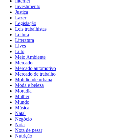
Internet
Investimento
Justiça
Lazer
Legislação
Leis trabalhistas
Leitura
Literatura
Lives
Luto
Meio Ambiente
Mercado
Mercado automotivo
Mercado de trabalho
Mobilidade urbana
Moda e beleza
Moradia
Mulher
Mundo
Música
Natal
Negócio
Nota
Nota de pesar
Nutrição