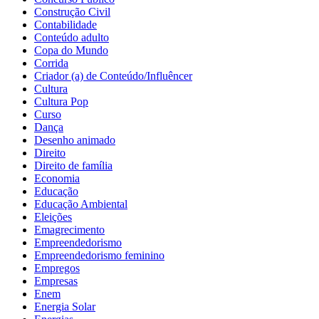
Construção Civil
Contabilidade
Conteúdo adulto
Copa do Mundo
Corrida
Criador (a) de Conteúdo/Influêncer
Cultura
Cultura Pop
Curso
Dança
Desenho animado
Direito
Direito de família
Economia
Educação
Educação Ambiental
Eleições
Emagrecimento
Empreendedorismo
Empreendedorismo feminino
Empregos
Empresas
Enem
Energia Solar