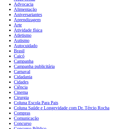
Advocacia
Alimentação
Aniversariantes
Aprendizagem
Arte
Atividade física
Atletismo
Autismo
Autocuidado
Brasil
Caicó
Campanha
Campanha publicitária
Carnaval
Cidadania
Cidades
Ciência
Cinema
Cirurgia
Coluna Escola Para Pais
Coluna Saúde e Longevidade com Dr. Tércio Rocha
Compras
Comunicação
Concurso
Concurso Público