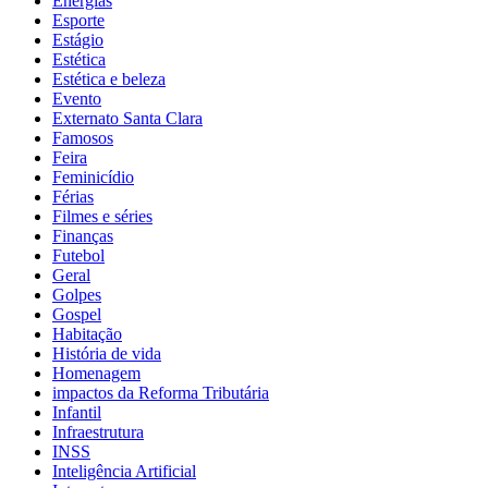
Energias
Esporte
Estágio
Estética
Estética e beleza
Evento
Externato Santa Clara
Famosos
Feira
Feminicídio
Férias
Filmes e séries
Finanças
Futebol
Geral
Golpes
Gospel
Habitação
História de vida
Homenagem
impactos da Reforma Tributária
Infantil
Infraestrutura
INSS
Inteligência Artificial