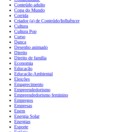
Conteúdo adulto
Copa do Mundo
Corrida
Criador (a) de Conteúdo/Influêncer
Cultura
Cultura Pop
Curso
Dança
Desenho animado
Direito
Direito de família
Economia
Educação
Educação Ambiental
Eleições
Emagrecimento
Empreendedorismo
Empreendedorismo feminino
Empregos
Empresas
Enem
Energia Solar
Energias
Esporte