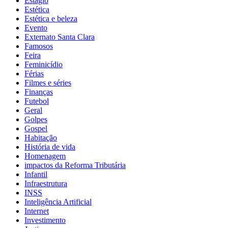
Estágio
Estética
Estética e beleza
Evento
Externato Santa Clara
Famosos
Feira
Feminicídio
Férias
Filmes e séries
Finanças
Futebol
Geral
Golpes
Gospel
Habitação
História de vida
Homenagem
impactos da Reforma Tributária
Infantil
Infraestrutura
INSS
Inteligência Artificial
Internet
Investimento