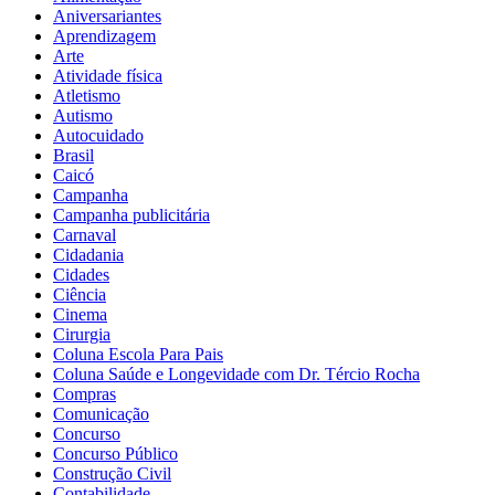
Aniversariantes
Aprendizagem
Arte
Atividade física
Atletismo
Autismo
Autocuidado
Brasil
Caicó
Campanha
Campanha publicitária
Carnaval
Cidadania
Cidades
Ciência
Cinema
Cirurgia
Coluna Escola Para Pais
Coluna Saúde e Longevidade com Dr. Tércio Rocha
Compras
Comunicação
Concurso
Concurso Público
Construção Civil
Contabilidade