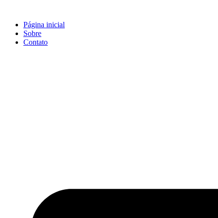
Ir
para
Página inicial
o
Sobre
conteúdo
Contato