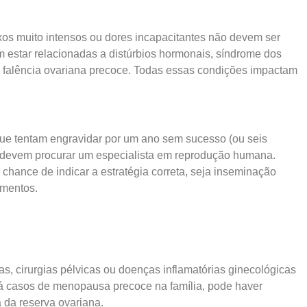
xos muito intensos ou dores incapacitantes não devem ser
m estar relacionadas a distúrbios hormonais, síndrome dos
té falência ovariana precoce. Todas essas condições impactam
que tentam engravidar por um ano sem sucesso (ou seis
 devem procurar um especialista em reprodução humana.
 chance de indicar a estratégia correta, seja inseminação
tamentos.
s, cirurgias pélvicas ou doenças inflamatórias ginecológicas
há casos de menopausa precoce na família, pode haver
 da reserva ovariana.