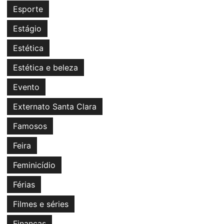
Esporte
Estágio
Estética
Estética e beleza
Evento
Externato Santa Clara
Famosos
Feira
Feminicídio
Férias
Filmes e séries
Finanças