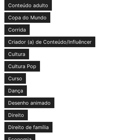
Conteúdo adulto
Copa do Mundo
Corrida
Criador (a) de Conteúdo/Influêncer
Cultura
Cultura Pop
Curso
Dança
Desenho animado
Direito
Direito de família
Economia