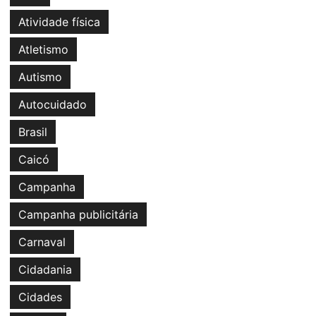
Atividade física
Atletismo
Autismo
Autocuidado
Brasil
Caicó
Campanha
Campanha publicitária
Carnaval
Cidadania
Cidades