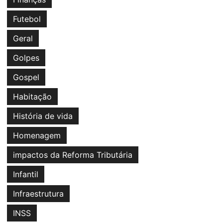
Futebol
Geral
Golpes
Gospel
Habitação
História de vida
Homenagem
impactos da Reforma Tributária
Infantil
Infraestrutura
INSS