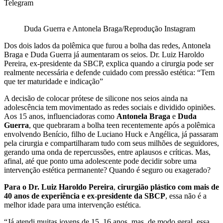
Telegram
Duda Guerra e Antonela Braga/Reprodução Instagram
Dos dois lados da polêmica que furou a bolha das redes, Antonela
Braga e Duda Guerra já aumentaram os seios. Dr. Luiz Haroldo
Pereira, ex-presidente da SBCP, explica quando a cirurgia pode ser
realmente necessária e defende cuidado com pressão estética: “Tem
que ter maturidade e indicação”
A decisão de colocar prótese de silicone nos seios ainda na
adolescência tem movimentado as redes sociais e dividido opiniões.
Aos 15 anos, influenciadoras como
Antonela Braga
e
Duda
Guerra
, que quebraram a bolha teen recentemente após a polêmica
envolvendo Benício, filho de Luciano Huck e Angélica, já passaram
pela cirurgia e compartilharam tudo com seus milhões de seguidores,
gerando uma onda de repercussões, entre aplausos e críticas. Mas,
afinal, até que ponto uma adolescente pode decidir sobre uma
intervenção estética permanente? Quando é seguro ou exagerado?
Para o Dr. Luiz Haroldo Pereira
,
cirurgião plástico com mais de
40 anos de experiência e ex-presidente da SBCP
, essa não é a
melhor idade para uma intervenção estética.
“Já atendi muitas jovens de 15, 16 anos, mas, de modo geral, essa