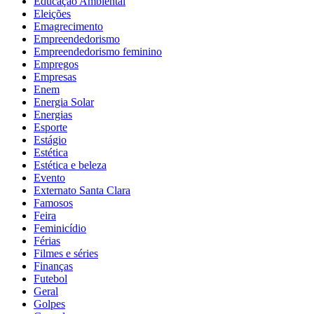
Educação Ambiental
Eleições
Emagrecimento
Empreendedorismo
Empreendedorismo feminino
Empregos
Empresas
Enem
Energia Solar
Energias
Esporte
Estágio
Estética
Estética e beleza
Evento
Externato Santa Clara
Famosos
Feira
Feminicídio
Férias
Filmes e séries
Finanças
Futebol
Geral
Golpes