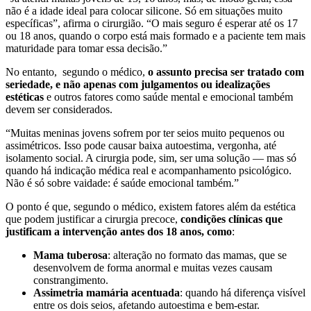
não é a idade ideal para colocar silicone. Só em situações muito
específicas”, afirma o cirurgião. “O mais seguro é esperar até os 17
ou 18 anos, quando o corpo está mais formado e a paciente tem mais
maturidade para tomar essa decisão.”
No entanto, segundo o médico,
o assunto precisa ser tratado com
seriedade, e não apenas com julgamentos ou idealizações
estéticas
e outros fatores como saúde mental e emocional também
devem ser considerados.
“Muitas meninas jovens sofrem por ter seios muito pequenos ou
assimétricos. Isso pode causar baixa autoestima, vergonha, até
isolamento social. A cirurgia pode, sim, ser uma solução — mas só
quando há indicação médica real e acompanhamento psicológico.
Não é só sobre vaidade: é saúde emocional também.”
O ponto é que, segundo o médico, existem fatores além da estética
que podem justificar a cirurgia precoce,
condições clínicas que
justificam a intervenção antes dos 18 anos, como
:
Mama tuberosa
: alteração no formato das mamas, que se
desenvolvem de forma anormal e muitas vezes causam
constrangimento.
Assimetria mamária acentuada
: quando há diferença visível
entre os dois seios, afetando autoestima e bem-estar.