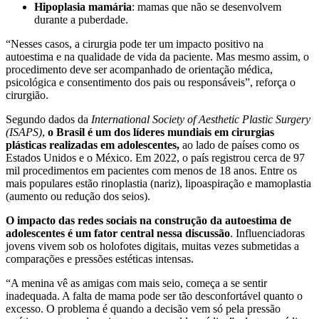
Hipoplasia mamária
: mamas que não se desenvolvem
durante a puberdade.
“Nesses casos, a cirurgia pode ter um impacto positivo na
autoestima e na qualidade de vida da paciente. Mas mesmo assim, o
procedimento deve ser acompanhado de orientação médica,
psicológica e consentimento dos pais ou responsáveis”, reforça o
cirurgião.
Segundo dados da
International Society of Aesthetic Plastic Surgery
(ISAPS)
,
o Brasil é um dos líderes mundiais em cirurgias
plásticas realizadas em adolescentes,
ao lado de países como os
Estados Unidos e o México. Em 2022, o país registrou cerca de 97
mil procedimentos em pacientes com menos de 18 anos. Entre os
mais populares estão rinoplastia (nariz), lipoaspiração e mamoplastia
(aumento ou redução dos seios).
O impacto das redes sociais na construção da autoestima de
adolescentes é um fator central nessa discussão
. Influenciadoras
jovens vivem sob os holofotes digitais, muitas vezes submetidas a
comparações e pressões estéticas intensas.
“A menina vê as amigas com mais seio, começa a se sentir
inadequada. A falta de mama pode ser tão desconfortável quanto o
excesso. O problema é quando a decisão vem só pela pressão