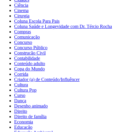
Ciência
Cinema
Cirurgia
Coluna Escola Para Pais
Coluna Saúde e Longevidade com Dr. Tércio Rocha
Compras
Comunicação
Concurso
Concurso Público
Construção Civil
Contabilidade
Conteúdo adulto
Copa do Mundo
Corrida
Criador (a) de Conteúdo/Influêncer
Cultura
Cultura Pop
Curso
Dança
Desenho animado
Direito
Direito de família
Economia
Educação