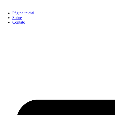
Ir
para
Página inicial
o
Sobre
conteúdo
Contato