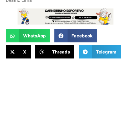
Beatriz Lima
WhatsApp
Facebook
X
Threads
Telegram