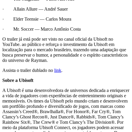
· Allain Allure — André Sauer
· Elder Teensie — Carlos Moura
· Mr. Soccer — Marco Antônio Costa
O trailer já está pode ser visto no canal oficial da Ubisoft no
YouTube. ao público e reforça o investimento da Ubisoft em
localização para o mercado brasileiro, trazendo uma adaptação que
busca preservar o humor, a personalidade e o espírito característicos
do universo de Rayman.
Assista o trailer dublado no
link
.
Sobre a Ubisoft
A Ubisoft é uma desenvolvedora de universos dedicada a enriquecer
a vida de jogadores com experiências de entretenimento originais e
memoráveis. Os times da Ubisoft pelo mundo criam e desenvolvem
um portfólio profundo e diversificado de jogos, com marcas como
Assassin’s Creed®, Brawlhalla®, For Honor®, Far Cry®, Tom
Clancy’s Ghost Recon®, Just Dance®, Rabbids®, Tom Clancy’s
Rainbow Six®, The Crew® e Tom Clancy’s The Division®. Por
meio da plataforma Ubisoft Connect, os jogadores podem acessar