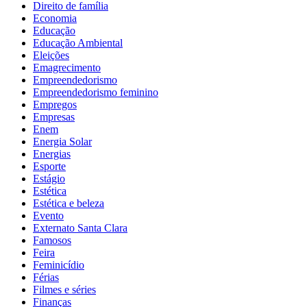
Direito de família
Economia
Educação
Educação Ambiental
Eleições
Emagrecimento
Empreendedorismo
Empreendedorismo feminino
Empregos
Empresas
Enem
Energia Solar
Energias
Esporte
Estágio
Estética
Estética e beleza
Evento
Externato Santa Clara
Famosos
Feira
Feminicídio
Férias
Filmes e séries
Finanças