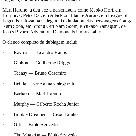
Mari Haruno já deu voz a personagens como Kyōko Hori, em
Horimiya, Petra Ral, em Attack on Titan, e Aurora, em League of
Legends. Giovanna Calegaretti é dubladora das personagens Gang-
Nam Soon, em Strong Girl Nam-Soom, e Yukako Yamagishi, de
JoJo’s Bizarre Adventure: Diamond is Unbreakable.
O elenco completo da dublagem inclui:
· Rayman — Leandro Hainis
· Globox — Guilherme Briggs
· Teensy — Bruno Casemiro
· Betilla — Giovanna Calegaretti
· Barbara — Mari Haruno
· Murphy — Gilberto Rocha Junior
· Bubble Dreamer — Cesar Emilio
· Orb — Fábio Azevedo
· The Magician — Fábio Azevedo