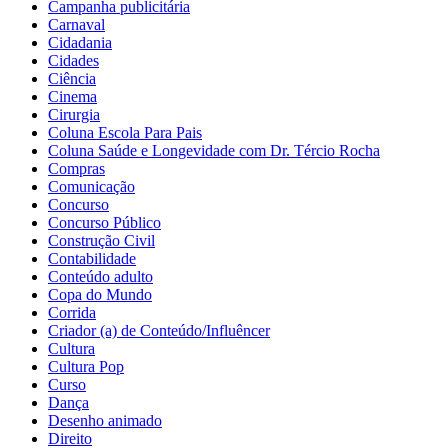
Campanha publicitária
Carnaval
Cidadania
Cidades
Ciência
Cinema
Cirurgia
Coluna Escola Para Pais
Coluna Saúde e Longevidade com Dr. Tércio Rocha
Compras
Comunicação
Concurso
Concurso Público
Construção Civil
Contabilidade
Conteúdo adulto
Copa do Mundo
Corrida
Criador (a) de Conteúdo/Influêncer
Cultura
Cultura Pop
Curso
Dança
Desenho animado
Direito