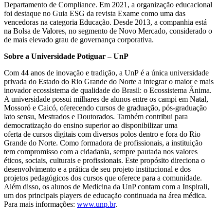
Departamento de Compliance. Em 2021, a organização educacional
foi destaque no Guia ESG da revista Exame como uma das
vencedoras na categoria Educação. Desde 2013, a companhia está
na Bolsa de Valores, no segmento de Novo Mercado, considerado o
de mais elevado grau de governança corporativa.
Sobre a Universidade Potiguar – UnP
Com 44 anos de inovação e tradição, a UnP é a única universidade
privada do Estado do Rio Grande do Norte a integrar o maior e mais
inovador ecossistema de qualidade do Brasil: o Ecossistema Ânima.
A universidade possui milhares de alunos entre os campi em Natal,
Mossoró e Caicó, oferecendo cursos de graduação, pós-graduação
lato sensu, Mestrados e Doutorados. Também contribui para
democratização do ensino superior ao disponibilizar uma
oferta de cursos digitais com diversos polos dentro e fora do Rio
Grande do Norte. Como formadora de profissionais, a instituição
tem compromisso com a cidadania, sempre pautada nos valores
éticos, sociais, culturais e profissionais. Este propósito direciona o
desenvolvimento e a prática de seu projeto institucional e dos
projetos pedagógicos dos cursos que oferece para a comunidade.
Além disso, os alunos de Medicina da UnP contam com a Inspirali,
um dos principais players de educação continuada na área médica.
Para mais informações:
www.unp.br
.