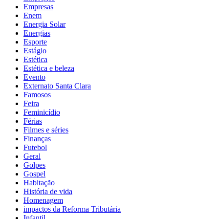
Empresas
Enem
Energia Solar
Energias
Esporte
Estágio
Estética
Estética e beleza
Evento
Externato Santa Clara
Famosos
Feira
Feminicídio
Férias
Filmes e séries
Finanças
Futebol
Geral
Golpes
Gospel
Habitação
História de vida
Homenagem
impactos da Reforma Tributária
Infantil