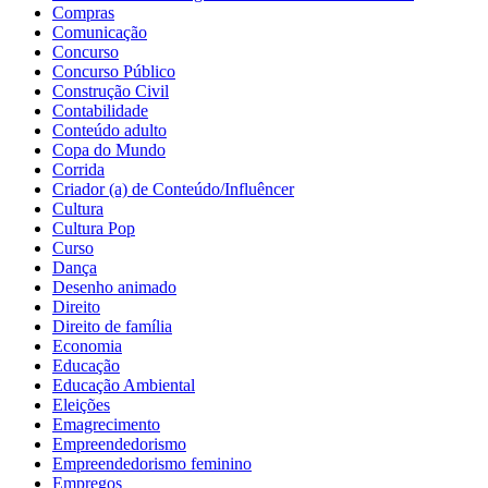
Compras
Comunicação
Concurso
Concurso Público
Construção Civil
Contabilidade
Conteúdo adulto
Copa do Mundo
Corrida
Criador (a) de Conteúdo/Influêncer
Cultura
Cultura Pop
Curso
Dança
Desenho animado
Direito
Direito de família
Economia
Educação
Educação Ambiental
Eleições
Emagrecimento
Empreendedorismo
Empreendedorismo feminino
Empregos