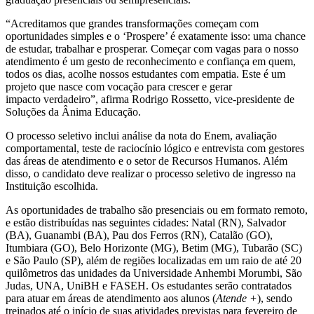
“Acreditamos que grandes transformações começam com
oportunidades simples e o ‘Prospere’ é exatamente isso: uma chance
de estudar, trabalhar e prosperar. Começar com vagas para o nosso
atendimento é um gesto de reconhecimento e confiança em quem,
todos os dias, acolhe nossos estudantes com empatia. Este é um
projeto que nasce com vocação para crescer e gerar
impacto verdadeiro”, afirma Rodrigo Rossetto, vice-presidente de
Soluções da Ânima Educação.
O processo seletivo inclui análise da nota do Enem, avaliação
comportamental, teste de raciocínio lógico e entrevista com gestores
das áreas de atendimento e o setor de Recursos Humanos. Além
disso, o candidato deve realizar o processo seletivo de ingresso na
Instituição escolhida.
As oportunidades de trabalho são presenciais ou em formato remoto,
e estão distribuídas nas seguintes cidades: Natal (RN), Salvador
(BA), Guanambi (BA), Pau dos Ferros (RN), Catalão (GO),
Itumbiara (GO), Belo Horizonte (MG), Betim (MG), Tubarão (SC)
e São Paulo (SP), além de regiões localizadas em um raio de até 20
quilômetros das unidades da Universidade Anhembi Morumbi, São
Judas, UNA, UniBH e FASEH. Os estudantes serão contratados
para atuar em áreas de atendimento aos alunos (
Atende +
), sendo
treinados até o início de suas atividades previstas para fevereiro de