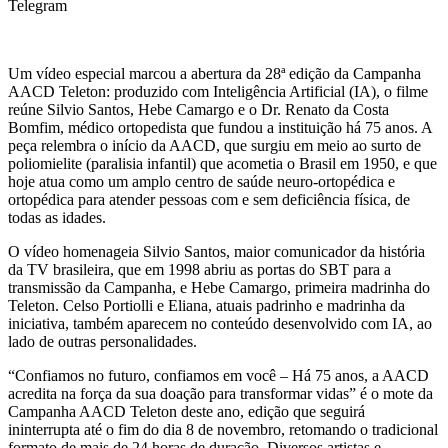
Telegram
Um vídeo especial marcou a abertura da 28ª edição da Campanha
AACD Teleton: produzido com Inteligência Artificial (IA), o filme
reúne Silvio Santos, Hebe Camargo e o Dr. Renato da Costa
Bomfim, médico ortopedista que fundou a instituição há 75 anos. A
peça relembra o início da AACD, que surgiu em meio ao surto de
poliomielite (paralisia infantil) que acometia o Brasil em 1950, e que
hoje atua como um amplo centro de saúde neuro-ortopédica e
ortopédica para atender pessoas com e sem deficiência física, de
todas as idades.
O vídeo homenageia Silvio Santos, maior comunicador da história
da TV brasileira, que em 1998 abriu as portas do SBT para a
transmissão da Campanha, e Hebe Camargo, primeira madrinha do
Teleton. Celso Portiolli e Eliana, atuais padrinho e madrinha da
iniciativa, também aparecem no conteúdo desenvolvido com IA, ao
lado de outras personalidades.
“Confiamos no futuro, confiamos em você – Há 75 anos, a AACD
acredita na força da sua doação para transformar vidas” é o mote da
Campanha AACD Teleton deste ano, edição que seguirá
ininterrupta até o fim do dia 8 de novembro, retomando o tradicional
formato de mais de 24 horas de duração. Diversos artistas e