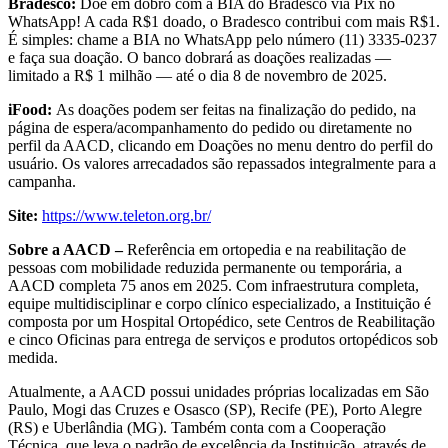
Bradesco:
Doe em dobro com a BIA do Bradesco via Pix no
WhatsApp! A cada R$1 doado, o Bradesco contribui com mais R$1.
É simples: chame a BIA no WhatsApp pelo número (11) 3335-0237
e faça sua doação. O banco dobrará as doações realizadas —
limitado a R$ 1 milhão — até o dia 8 de novembro de 2025.
iFood:
As doações podem ser feitas na finalização do pedido, na
página de espera/acompanhamento do pedido ou diretamente no
perfil da AACD, clicando em Doações no menu dentro do perfil do
usuário. Os valores arrecadados são repassados integralmente para a
campanha.
Site:
https://www.teleton.org.br/
Sobre a AACD –
Referência em ortopedia e na reabilitação de
pessoas com mobilidade reduzida permanente ou temporária, a
AACD completa 75 anos em 2025. Com infraestrutura completa,
equipe multidisciplinar e corpo clínico especializado, a Instituição é
composta por um Hospital Ortopédico, sete Centros de Reabilitação
e cinco Oficinas para entrega de serviços e produtos ortopédicos sob
medida.
Atualmente, a AACD possui unidades próprias localizadas em São
Paulo, Mogi das Cruzes e Osasco (SP), Recife (PE), Porto Alegre
(RS) e Uberlândia (MG). Também conta com a Cooperação
Técnica, que leva o padrão de excelência da Instituição, através de