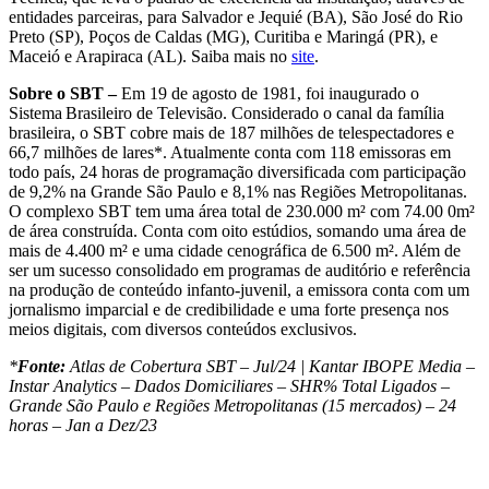
entidades parceiras, para Salvador e Jequié (BA), São José do Rio
Preto (SP), Poços de Caldas (MG), Curitiba e Maringá (PR), e
Maceió e Arapiraca (AL). Saiba mais no
site
.
Sobre o SBT –
Em 19 de agosto de 1981, foi inaugurado o
Sistema Brasileiro de Televisão. Considerado o canal da família
brasileira, o SBT cobre mais de 187 milhões de telespectadores e
66,7 milhões de lares*. Atualmente conta com 118 emissoras em
todo país, 24 horas de programação diversificada com participação
de 9,2% na Grande São Paulo e 8,1% nas Regiões Metropolitanas.
O complexo SBT tem uma área total de 230.000 m² com 74.00 0m²
de área construída. Conta com oito estúdios, somando uma área de
mais de 4.400 m² e uma cidade cenográfica de 6.500 m². Além de
ser um sucesso consolidado em programas de auditório e referência
na produção de conteúdo infanto-juvenil, a emissora conta com um
jornalismo imparcial e de credibilidade e uma forte presença nos
meios digitais, com diversos conteúdos exclusivos.
*
Fonte:
Atlas de Cobertura SBT – Jul/24 | Kantar IBOPE Media –
Instar Analytics – Dados Domiciliares – SHR% Total Ligados –
Grande São Paulo e Regiões Metropolitanas (15 mercados) – 24
horas – Jan a Dez/23