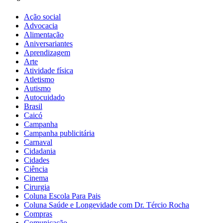
Ação social
Advocacia
Alimentação
Aniversariantes
Aprendizagem
Arte
Atividade física
Atletismo
Autismo
Autocuidado
Brasil
Caicó
Campanha
Campanha publicitária
Carnaval
Cidadania
Cidades
Ciência
Cinema
Cirurgia
Coluna Escola Para Pais
Coluna Saúde e Longevidade com Dr. Tércio Rocha
Compras
Comunicação