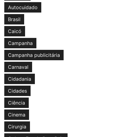
Autocuidado
Brasil
Caicó
Campanha
Campanha publicitária
Carnaval
Cidadania
Cidades
Ciência
Cinema
Cirurgia