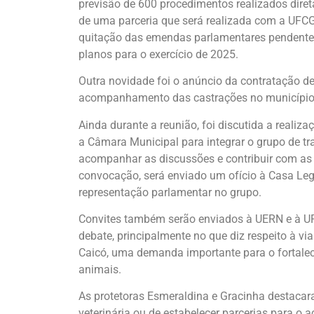
previsão de 600 procedimentos realizados diret
de uma parceria que será realizada com a UFC
quitação das emendas parlamentares pendentes 
planos para o exercício de 2025.
Outra novidade foi o anúncio da contratação de
acompanhamento das castrações no município
Ainda durante a reunião, foi discutida a realiz
a Câmara Municipal para integrar o grupo de tr
acompanhar as discussões e contribuir com as
convocação, será enviado um ofício à Casa Legi
representação parlamentar no grupo.
Convites também serão enviados à UERN e à UF
debate, principalmente no que diz respeito à vi
Caicó, uma demanda importante para o fortalec
animais.
As protetoras Esmeraldina e Gracinha destacara
veterinária ou de estabelecer parcerias para o