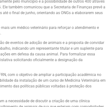
amente pelo município e a possibilidade de outros 400 através
G. Ele também comunicou que a Secretaria de Finanças prevê a
até o final de junho, orientando as ONGs a elaborarem seus
 mais um médico veterinário para reforçar o atendimento e
.
ação de eventos de adoção de animais e a proposta de convidar
abalho, indicando um representante titular e um suplente para
 ações em defesa da causa animal. Para formalizar essa
slativa solicitando oficialmente a designação da
RN, com o objetivo de ampliar a participação acadêmica no
abilidade da instalação de um curso de Medicina Veterinária em
imento das políticas públicas voltadas à proteção dos
m a necessidade de discutir a criação de uma clínica
 acolhimento de animais de rua que estejam com comorbidades,