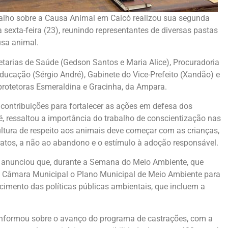
abalho sobre a Causa Animal em Caicó realizou sua segunda
 sexta-feira (23), reunindo representantes de diversas pastas
usa animal.
etarias de Saúde (Gedson Santos e Maria Alice), Procuradoria
ducação (Sérgio André), Gabinete do Vice-Prefeito (Xandão) e
protetoras Esmeraldina e Gracinha, da Ampara.
contribuições para fortalecer as ações em defesa dos
é, ressaltou a importância do trabalho de conscientização nas
tura de respeito aos animais deve começar com as crianças,
tos, a não ao abandono e o estímulo à adoção responsável.
, anunciou que, durante a Semana do Meio Ambiente, que
 à Câmara Municipal o Plano Municipal de Meio Ambiente para
cimento das políticas públicas ambientais, que incluem a
informou sobre o avanço do programa de castrações, com a