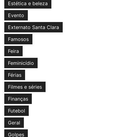
Estética e beleza
Evento
Externato Santa Clara
Famosos
Feira
Feminicídio
Férias
Filmes e séries
Finanças
Futebol
Geral
Golpes