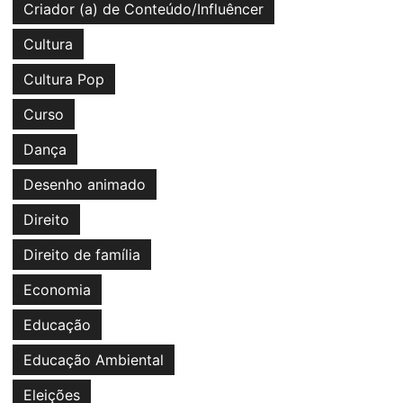
Criador (a) de Conteúdo/Influêncer
Cultura
Cultura Pop
Curso
Dança
Desenho animado
Direito
Direito de família
Economia
Educação
Educação Ambiental
Eleições