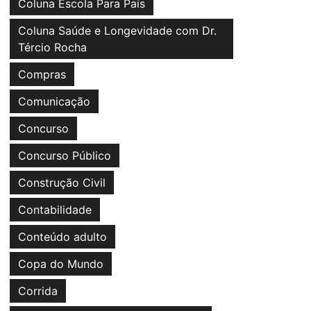
Coluna Escola Para Pais
Coluna Saúde e Longevidade com Dr.
Tércio Rocha
Compras
Comunicação
Concurso
Concurso Público
Construção Civil
Contabilidade
Conteúdo adulto
Copa do Mundo
Corrida