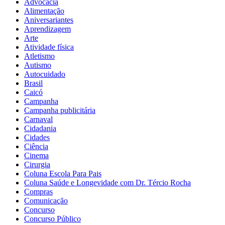
Advocacia
Alimentação
Aniversariantes
Aprendizagem
Arte
Atividade física
Atletismo
Autismo
Autocuidado
Brasil
Caicó
Campanha
Campanha publicitária
Carnaval
Cidadania
Cidades
Ciência
Cinema
Cirurgia
Coluna Escola Para Pais
Coluna Saúde e Longevidade com Dr. Tércio Rocha
Compras
Comunicação
Concurso
Concurso Público