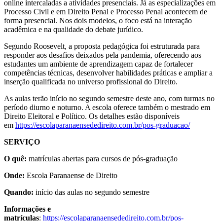
online intercaladas a atividades presenciais. Já as especializações em
Processo Civil e em Direito Penal e Processo Penal acontecem de
forma presencial. Nos dois modelos, o foco está na interação
acadêmica e na qualidade do debate jurídico.
Segundo Roosevelt, a proposta pedagógica foi estruturada para
responder aos desafios deixados pela pandemia, oferecendo aos
estudantes um ambiente de aprendizagem capaz de fortalecer
competências técnicas, desenvolver habilidades práticas e ampliar a
inserção qualificada no universo profissional do Direito.
As aulas terão início no segundo semestre deste ano, com turmas no
período diurno e noturno. A escola oferece também o mestrado em
Direito Eleitoral e Político. Os detalhes estão disponíveis
em
https://escolaparanaensededireito.com.br/pos-graduacao/
SERVIÇO
O quê:
matrículas abertas para cursos de pós-graduação
Onde:
Escola Paranaense de Direito
Quando:
início das aulas no segundo semestre
Informações e
matrículas
:
https://escolaparanaensededireito.com.br/pos-