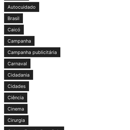
Autocuidado
Brasil
Caicó
Campanha
Campanha publicitária
Carnaval
Cidadania
Cidades
Ciência
Cinema
Cirurgia