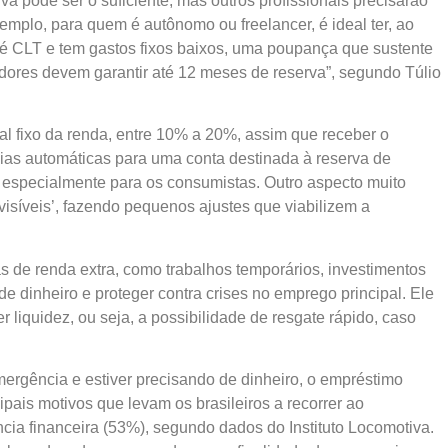
a pode ser o suficiente, mas outros profissionais precisarão
emplo, para quem é autônomo ou freelancer, é ideal ter, ao
é CLT e tem gastos fixos baixos, uma poupança que sustente
dores devem garantir até 12 meses de reserva”, segundo Túlio
l fixo da renda, entre 10% a 20%, assim que receber o
ncias automáticas para uma conta destinada à reserva de
 especialmente para os consumistas. Outro aspecto muito
nvisíveis’, fazendo pequenos ajustes que viabilizem a
 de renda extra, como trabalhos temporários, investimentos
e dinheiro e proteger contra crises no emprego principal. Ele
 liquidez, ou seja, a possibilidade de resgate rápido, caso
mergência e estiver precisando de dinheiro, o empréstimo
ais motivos que levam os brasileiros a recorrer ao
ia financeira (53%), segundo dados do Instituto Locomotiva.