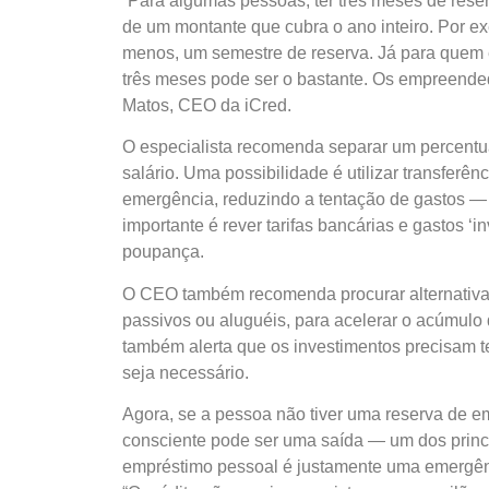
“Para algumas pessoas, ter três meses de reserv
de um montante que cubra o ano inteiro. Por ex
menos, um semestre de reserva. Já para quem 
três meses pode ser o bastante. Os empreende
Matos, CEO da iCred.
O especialista recomenda separar um percentua
salário. Uma possibilidade é utilizar transferê
emergência, reduzindo a tentação de gastos —
importante é rever tarifas bancárias e gastos ‘i
poupança.
O CEO também recomenda procurar alternativas
passivos ou aluguéis, para acelerar o acúmulo d
também alerta que os investimentos precisam ter
seja necessário.
Agora, se a pessoa não tiver uma reserva de e
consciente pode ser uma saída — um dos princip
empréstimo pessoal é justamente uma emergênc