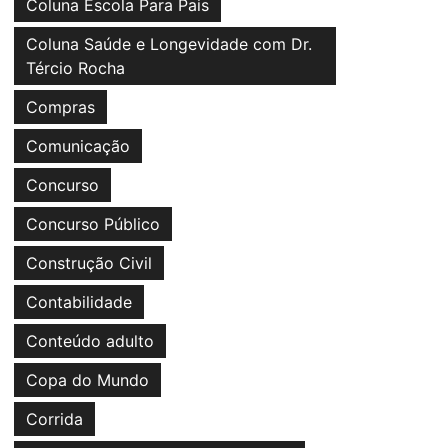
Coluna Escola Para Pais
Coluna Saúde e Longevidade com Dr.
Tércio Rocha
Compras
Comunicação
Concurso
Concurso Público
Construção Civil
Contabilidade
Conteúdo adulto
Copa do Mundo
Corrida