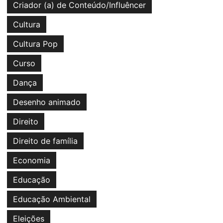
Criador (a) de Conteúdo/Influêncer
Cultura
Cultura Pop
Curso
Dança
Desenho animado
Direito
Direito de família
Economia
Educação
Educação Ambiental
Eleições