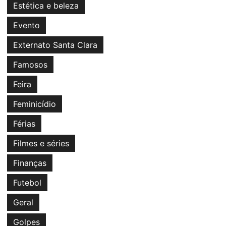
Estética e beleza
Evento
Externato Santa Clara
Famosos
Feira
Feminicídio
Férias
Filmes e séries
Finanças
Futebol
Geral
Golpes