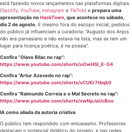
está fazendo novos lançamentos nas plataformas digitais
(
Spotify,
YouTube
,
Instagram
e
TikTok
) e
prepara uma
apresentação no
HackTown
,
que acontece no sábado,
dia 2 de agosto.
E mesmo fora do escopo inicial, pedidos
do público já influenciam a curadoria: “Augusto dos Anjos
não era parnasiano e não estava na lista, mas se tem um
lugar para licença poética, é na poesia”.
Confira “Olavo Bilac no rap”:
https://www.youtube.com/shorts/uOwHSI_E-G4
Confira “Artur Azevedo no rap”:
https://www.youtube.com/shorts/vCUKr7tbqk0
Confira “Raimundo Correia e o Mal Secreto no rap”:
https://www.youtube.com/shorts/xwNpJaUcBoo
IA como aliada da autoria criativa
O público tem respondido com entusiasmo. Professores
destacam o potencial didático do projeto, e nas redes