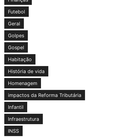
Futebol
Geral
Golpes
Gospel
Habitação
História de vida
Homenagem
impactos da Reforma Tributária
Infantil
Infraestrutura
INSS