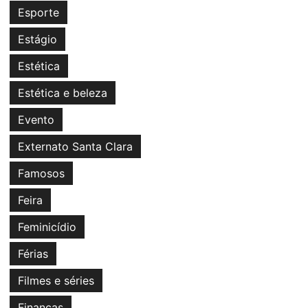
Esporte
Estágio
Estética
Estética e beleza
Evento
Externato Santa Clara
Famosos
Feira
Feminicídio
Férias
Filmes e séries
Finanças