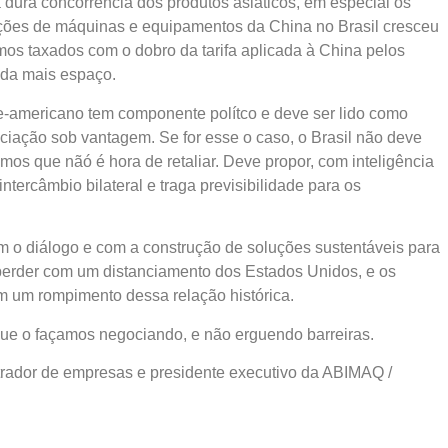
dura concorrência dos produtos asiáticos, em especial os
ações de máquinas e equipamentos da China no Brasil cresceu
mos taxados com o dobro da tarifa aplicada à China pelos
nda mais espaço.
e-americano tem componente polítco e deve ser lido como
ciação sob vantagem. Se for esse o caso, o Brasil não deve
mos que nãó é hora de retaliar. Deve propor, com inteligência
tercâmbio bilateral e traga previsibilidade para os
 o diálogo e com a construção de soluções sustentáveis para
a perder com um distanciamento dos Estados Unidos, e os
 um rompimento dessa relação histórica.
 que o façamos negociando, e não erguendo barreiras.
trador de empresas e presidente executivo da ABIMAQ /