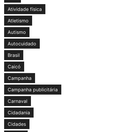
Atividade física
Atletismo
Autismo
Autocuidado
Brasil
Caicó
Campanha
Campanha publicitária
Carnaval
Cidadania
Cidades