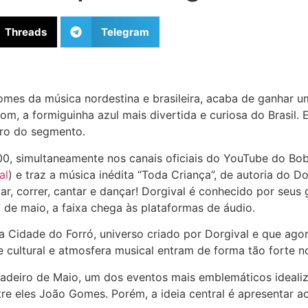
Threads
Telegram
s da música nordestina e brasileira, acaba de ganhar uma v
 a formiguinha azul mais divertida e curiosa do Brasil. E
tro do segmento.
h00, simultaneamente nos canais oficiais do YouTube do
al
) e traz a música inédita “Toda Criança”, de autoria do D
car, correr, cantar e dançar! Dorgival é conhecido por seu
7 de maio, a faixa chega às plataformas de áudio.
dade do Forró, universo criado por Dorgival e que agora 
de cultural e atmosfera musical entram de forma tão forte 
deiro de Maio, um dos eventos mais emblemáticos idealiza
eles João Gomes. Porém, a ideia central é apresentar ao pú