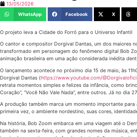
13/05/2026
WhatsApp
Facebook
X
O projeto leva a Cidade do Forró para o Universo Infantil
O cantor e compositor Dorgival Dantas, um dos maiores nome
transformado em personagem do fenômeno digital Bob Zoom,
animação brasileira em uma ação considerada inédita den
O lançamento acontece no próximo dia 15 de maio, às 11
Dorgival Dantas (
https://www.youtube.com/@Dorgivalofici
retrata momentos simples e felizes da infância, como brin
Coração”, “Você Não Vale Nada”, entre outros. Já no dia 2
A produção também marca um momento importante para a Ci
primeira vez, o ambiente nordestino, suas cores, identida
Na história, Bob Zoom embarca em uma viagem até o Derra
também na sexta-feira, com grandes nomes da música, entre 