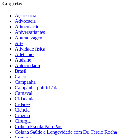
Categorias
Ação social
Advocacia
Alimentação
Aniversariantes
Aprendizagem
Arte
Atividade física
Atletismo
Autismo
Autocuidado
Brasil
Caicó
Campanha
Campanha publicitária
Carnaval
Cidadania
Cidades
Ciência
Cinema
Cirurgia
Coluna Escola Para Pais
Coluna Saúde e Longevidade com Dr. Tércio Rocha
Compras