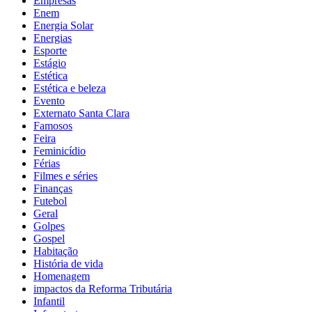
Empresas
Enem
Energia Solar
Energias
Esporte
Estágio
Estética
Estética e beleza
Evento
Externato Santa Clara
Famosos
Feira
Feminicídio
Férias
Filmes e séries
Finanças
Futebol
Geral
Golpes
Gospel
Habitação
História de vida
Homenagem
impactos da Reforma Tributária
Infantil