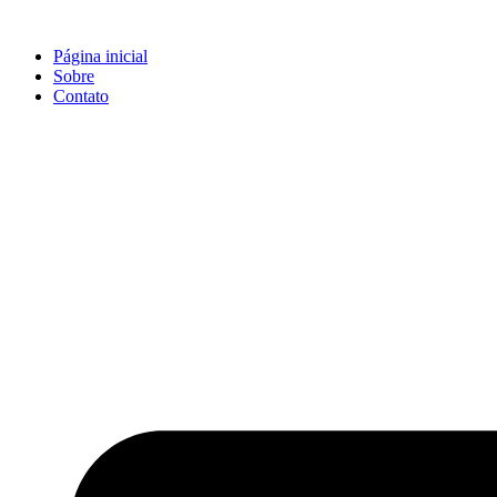
Ir
para
Página inicial
o
Sobre
conteúdo
Contato