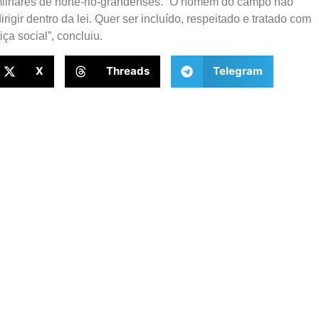
 milhares de norte-rio-grandenses. “O homem do campo não
igir dentro da lei. Quer ser incluído, respeitado e tratado com
ça social”, concluiu.
X
Threads
Telegram