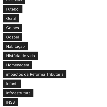
Futebol
Geral
Golpes
Gospel
Habitação
História de vida
Homenagem
impactos da Reforma Tributária
Infantil
Infraestrutura
INSS