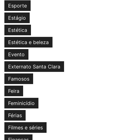
Esporte
Estágio
Estética
Estética e beleza
Evento
Externato Santa Clara
Famosos
Feira
Feminicídio
Férias
Filmes e séries
Finanças