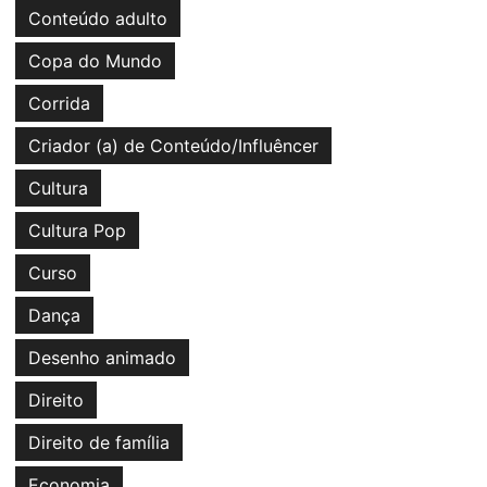
Conteúdo adulto
Copa do Mundo
Corrida
Criador (a) de Conteúdo/Influêncer
Cultura
Cultura Pop
Curso
Dança
Desenho animado
Direito
Direito de família
Economia