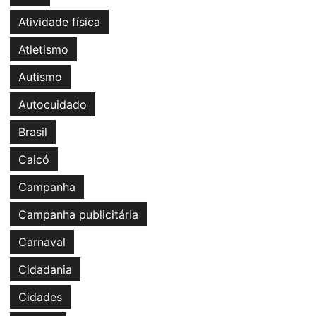
Atividade física
Atletismo
Autismo
Autocuidado
Brasil
Caicó
Campanha
Campanha publicitária
Carnaval
Cidadania
Cidades