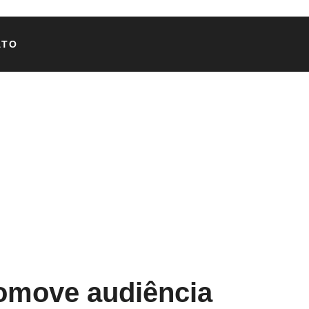
ATO
romove audiência