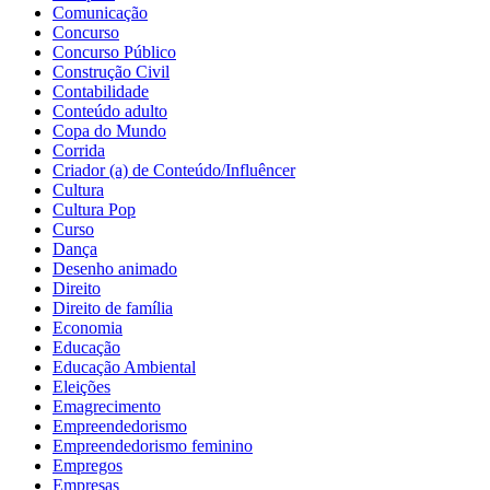
Comunicação
Concurso
Concurso Público
Construção Civil
Contabilidade
Conteúdo adulto
Copa do Mundo
Corrida
Criador (a) de Conteúdo/Influêncer
Cultura
Cultura Pop
Curso
Dança
Desenho animado
Direito
Direito de família
Economia
Educação
Educação Ambiental
Eleições
Emagrecimento
Empreendedorismo
Empreendedorismo feminino
Empregos
Empresas