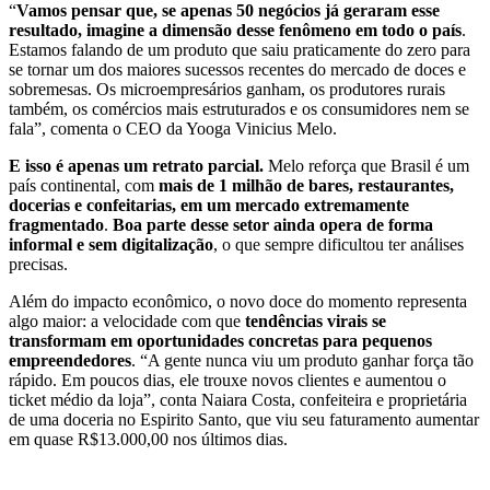
“
Vamos pensar que, se apenas 50 negócios já geraram esse
resultado, imagine a dimensão desse fenômeno em todo o país
.
Estamos falando de um produto que saiu praticamente do zero para
se tornar um dos maiores sucessos recentes do mercado de doces e
sobremesas. Os microempresários ganham, os produtores rurais
também, os comércios mais estruturados e os consumidores nem se
fala”, comenta o CEO da Yooga Vinicius Melo.
E isso é apenas um retrato parcial.
Melo reforça que Brasil é um
país continental, com
mais de 1 milhão de bares, restaurantes,
docerias e confeitarias, em um mercado extremamente
fragmentado
.
Boa parte desse setor ainda opera de forma
informal e sem digitalização
, o que sempre dificultou ter análises
precisas.
Além do impacto econômico, o novo doce do momento representa
algo maior: a velocidade com que
tendências virais se
transformam em oportunidades concretas para pequenos
empreendedores
. “A gente nunca viu um produto ganhar força tão
rápido. Em poucos dias, ele trouxe novos clientes e aumentou o
ticket médio da loja”, conta Naiara Costa, confeiteira e proprietária
de uma doceria no Espirito Santo, que viu seu faturamento aumentar
em quase R$13.000,00 nos últimos dias.