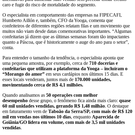
caro e fugir do risco de mortalidade do segmento.
O especialista em comportamento das empresas na FIPECAFI,
Humberto Aillón e, também, CFO da Yooga, comenta que
confeiteiros de diferentes regiões relatam filas e um movimento que
muitos não viam desde datas comemorativas importantes. “Algumas
confeitarias já dizem que as últimas semanas foram tão impactantes
quanto a Páscoa, que é historicamente o auge do ano para o setor”,
conta.
Para entender o tamanho da tendência, o especialista aponta que
uma pequena amostra, por exemplo, cerca de
710 docerias e
confeitarias que utilizam a plataforma da Yooga – incluíram o
“Morango do amor”
em seus cardápios nos últimos 15 dias. E
esses locais venderam, juntos mais de
170.000 unidades,
movimentando cerca de R$ 4,1 milhões.
Quando analisamos as
50 operações com melhor
desempenho
desse grupo, o fenômeno fica ainda mais claro:
quase
60 mil unidades vendidas, gerando R$ 1,48 milhão
. O destaque
em faturamento vem de
Taboão da Serra/SP, com mais de R$ 120
mil em vendas nos últimos 10 dias
, enquanto
Aparecida de
Goiânia/GO lidera em volume, com mais de 3,5 mil unidades
vendidas
.