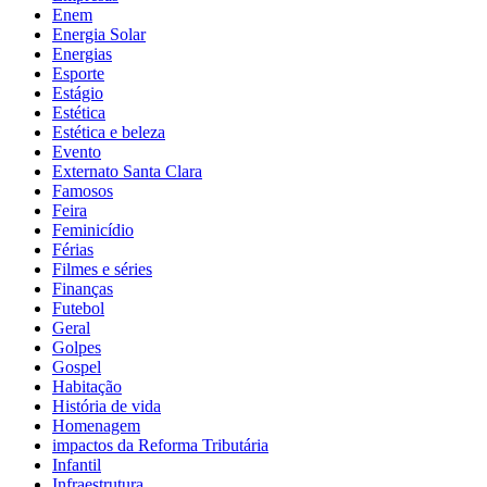
Enem
Energia Solar
Energias
Esporte
Estágio
Estética
Estética e beleza
Evento
Externato Santa Clara
Famosos
Feira
Feminicídio
Férias
Filmes e séries
Finanças
Futebol
Geral
Golpes
Gospel
Habitação
História de vida
Homenagem
impactos da Reforma Tributária
Infantil
Infraestrutura