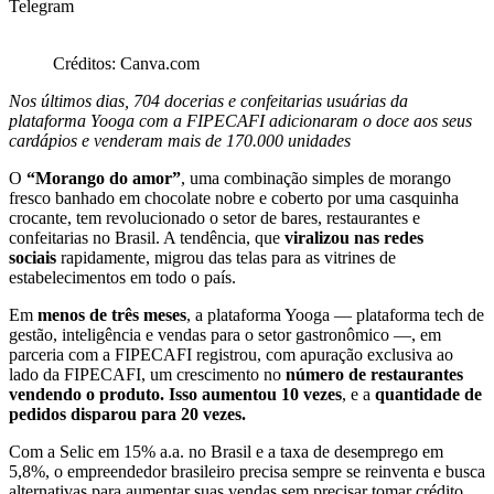
Telegram
Créditos: Canva.com
Nos últimos dias, 704 docerias e confeitarias usuárias da
plataforma Yooga com a FIPECAFI adicionaram o doce aos seus
cardápios e venderam mais de 170.000 unidades
O
“Morango do amor”
, uma combinação simples de morango
fresco banhado em chocolate nobre e coberto por uma casquinha
crocante, tem revolucionado o setor de bares, restaurantes e
confeitarias no Brasil. A tendência, que
viralizou nas redes
sociais
rapidamente, migrou das telas para as vitrines de
estabelecimentos em todo o país.
Em
menos de três meses
, a plataforma Yooga — plataforma tech de
gestão, inteligência e vendas para o setor gastronômico —, em
parceria com a FIPECAFI registrou, com apuração exclusiva ao
lado da FIPECAFI, um crescimento no
número de restaurantes
vendendo o produto. Isso aumentou 10 vezes
, e a
quantidade de
pedidos disparou para 20 vezes.
Com a Selic em 15% a.a. no Brasil e a taxa de desemprego em
5,8%, o empreendedor brasileiro precisa sempre se reinventa e busca
alternativas para aumentar suas vendas sem precisar tomar crédito