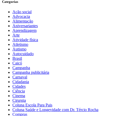
Categorias
Ação social
Advocacia
Alimentação
Aniversariantes
Aprendizagem
Arte
Atividade física
Atletismo
Autismo
Autocuidado
Brasil
Caicó
Campanha
Campanha publicitária
Carnaval
Cidadania
Cidades
Ciência
Cinema
Cirurgia
Coluna Escola Para Pais
Coluna Saúde e Longevidade com Dr. Tércio Rocha
Compras