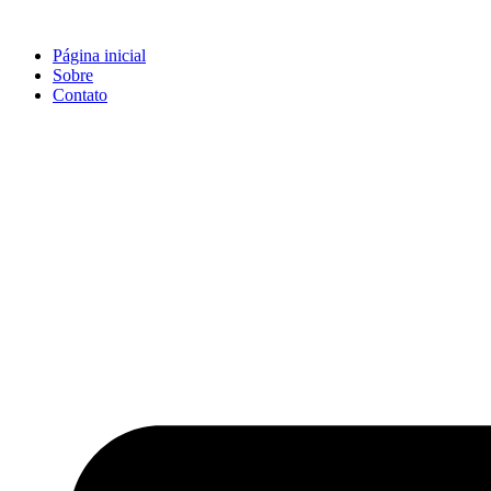
Ir
para
Página inicial
o
Sobre
conteúdo
Contato