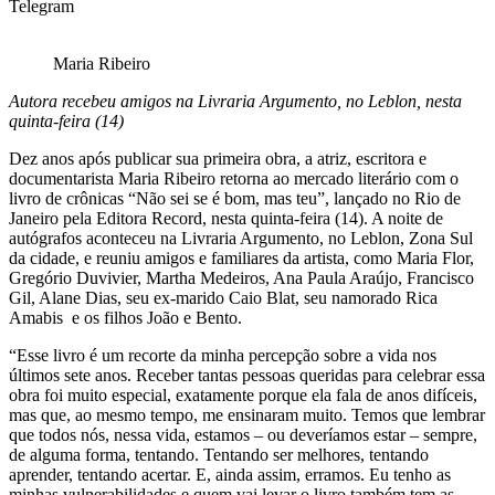
Telegram
Maria Ribeiro
Autora recebeu amigos na Livraria Argumento, no Leblon, nesta
quinta-feira (14)
Dez anos após publicar sua primeira obra, a atriz, escritora e
documentarista Maria Ribeiro retorna ao mercado literário com o
livro de crônicas “Não sei se é bom, mas teu”, lançado no Rio de
Janeiro pela Editora Record, nesta quinta-feira (14). A noite de
autógrafos aconteceu na Livraria Argumento, no Leblon, Zona Sul
da cidade, e reuniu amigos e familiares da artista, como Maria Flor,
Gregório Duvivier, Martha Medeiros, Ana Paula Araújo, Francisco
Gil, Alane Dias, seu ex-marido Caio Blat, seu namorado Rica
Amabis e os filhos João e Bento.
“Esse livro é um recorte da minha percepção sobre a vida nos
últimos sete anos. Receber tantas pessoas queridas para celebrar essa
obra foi muito especial, exatamente porque ela fala de anos difíceis,
mas que, ao mesmo tempo, me ensinaram muito. Temos que lembrar
que todos nós, nessa vida, estamos – ou deveríamos estar – sempre,
de alguma forma, tentando. Tentando ser melhores, tentando
aprender, tentando acertar. E, ainda assim, erramos. Eu tenho as
minhas vulnerabilidades e quem vai levar o livro também tem as