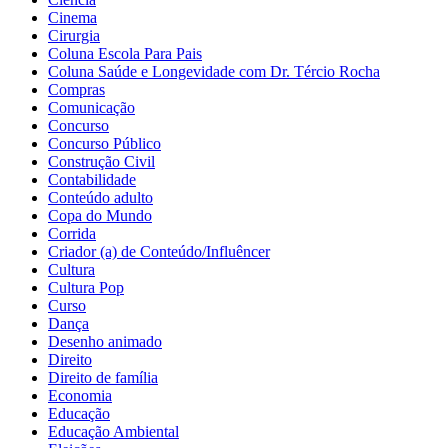
Cinema
Cirurgia
Coluna Escola Para Pais
Coluna Saúde e Longevidade com Dr. Tércio Rocha
Compras
Comunicação
Concurso
Concurso Público
Construção Civil
Contabilidade
Conteúdo adulto
Copa do Mundo
Corrida
Criador (a) de Conteúdo/Influêncer
Cultura
Cultura Pop
Curso
Dança
Desenho animado
Direito
Direito de família
Economia
Educação
Educação Ambiental