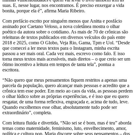
suas. E, nesse lugar, nos encontramos. É preciso enxergar a vida
bonita, porque ela é”, afirma Maria Ribeiro.
Com prefácio escrito por ninguém menos que Anitta e posfácio
assinado por Caetano Veloso, a nova coletânea mostra o olhar
poético da autora sobre o cotidiano. As mais de 70 de crônicas são
releituras de textos publicados em diversos veículos do país entre
2018 e 2025, como O Globo, Veja Rio, Gama, Tpm e Uol. “Desde
que comecei a ler meus textos para o Instagram, minha escrita
passou a ser mais oral. Cada vez mais, escrevo como falo. E isso
torna meus textos mais acessíveis, mais diretos – o que creio ser um
ótimo incentivo a leitura em tempos de tanta tela”, pontua a
escritora.
“Não quero que meus pensamentos fiquem restritos a apenas uma
parcela da população, quero alcançar mais pessoas e acredito que a
crônica tem esse poder. Em meio ao caos da vida, as pessoas perdem
o olhar lúdico sobre as próprias experiências, e é isso que eu quero
resgatar, de uma forma reflexiva, engraçada e, acima de tudo, leve.
Quando escolhemos esse olhar, absolutamente tudo pode ser
extraordinário”, completa.
Com leitura fluida e divertida, “Não sei se é bom, mas é teu” aborda
temas como maternidade, feminismo, luto, envelhecimento, amor,
política e cultura pop. Maria discorre sobre seus pensamentos – dos