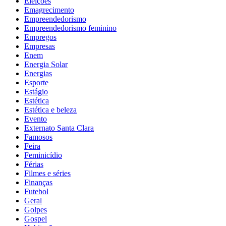
Eleições
Emagrecimento
Empreendedorismo
Empreendedorismo feminino
Empregos
Empresas
Enem
Energia Solar
Energias
Esporte
Estágio
Estética
Estética e beleza
Evento
Externato Santa Clara
Famosos
Feira
Feminicídio
Férias
Filmes e séries
Finanças
Futebol
Geral
Golpes
Gospel