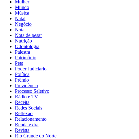
Mulher
Mundo
Música
Natal
Negócio
Nota
Nota de pesar
Nutrição
Odontologia
Palestra
Patrimônio
Pets
Poder Judiciário
Política
Prêmio
Previdência
Processo Seletivo
Rádio e TV
Receita
Redes Sociais
Reflexão
Relacionamento
Renda extra
Revista
Rio Grande do Norte