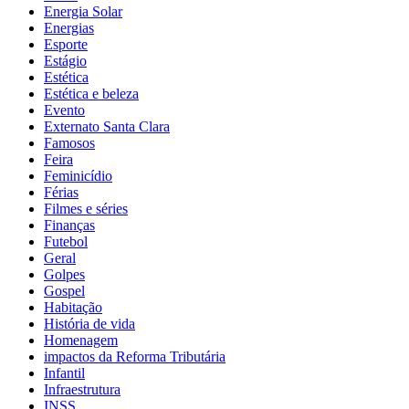
Energia Solar
Energias
Esporte
Estágio
Estética
Estética e beleza
Evento
Externato Santa Clara
Famosos
Feira
Feminicídio
Férias
Filmes e séries
Finanças
Futebol
Geral
Golpes
Gospel
Habitação
História de vida
Homenagem
impactos da Reforma Tributária
Infantil
Infraestrutura
INSS