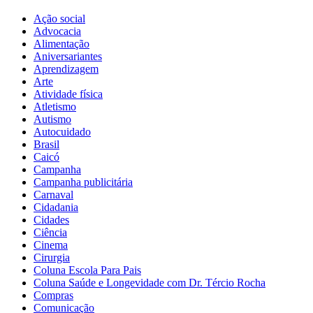
Ação social
Advocacia
Alimentação
Aniversariantes
Aprendizagem
Arte
Atividade física
Atletismo
Autismo
Autocuidado
Brasil
Caicó
Campanha
Campanha publicitária
Carnaval
Cidadania
Cidades
Ciência
Cinema
Cirurgia
Coluna Escola Para Pais
Coluna Saúde e Longevidade com Dr. Tércio Rocha
Compras
Comunicação