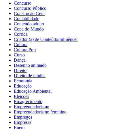
Concurso
Concurso Público
Construção Civil
Contabilidade
Conteúdo adulto
Copa do Mundo
Corrida
Criador (a) de Conteúdo/Influêncer
Cultura
Cultura Pop
Curso
Dança
Desenho animado
Direito
Direito de família
Economia
Educação
Educação Ambiental
Eleições
Emagrecimento
Empreendedorismo
Empreendedorismo feminino
Empregos
Empresas
Enem