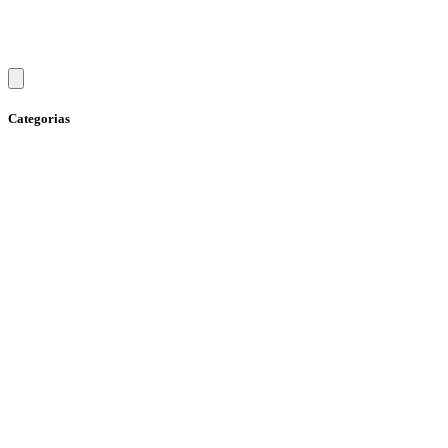
Categorias
Ação social
Advocacia
Alimentação
Aniversariantes
Aprendizagem
Arte
Atividade física
Atletismo
Autismo