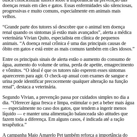
doenças renais em cães e gatos. Essas enfermidades são silenciosas,
progressivas e muito comuns, especialmente em animais mais
velhos.
“Grande parte dos tutores só descobre que o animal tem doença
renal quando os sintomas já estão mais avançados”, alerta a médica
veterinária Vivian Quito, especialista em clínica de pequenos
animais. “A doença renal crônica é uma das principais causas de
óbito em gatos e está entre as mais comuns também em cães idosos.”
Entre os principais sinais de alerta estão o aumento do consumo de
água, aumento do volume de urina, perda de apetite, emagrecimento
e vômitos. “O ideal é que os tutores não esperem esses sintomas
aparecerem para agir. O check-up anual com exames de sangue e
urina pode identificar precocemente qualquer alteração na função
renal”, destaca a veterinária.
Segundo Vivian, a prevenção passa por cuidados simples no dia a
dia. “Oferecer água fresca e limpa, estimular o pet a beber mais água
— especialmente no caso dos gatos, que tendem a ingerir menos
líquido — e manter uma alimentação balanceada são atitudes que
fazem toda a diferença. Em alguns casos, é indicada até a ração
terapêutica.”
A campanha Maio Amarelo Pet também reforça a importância do