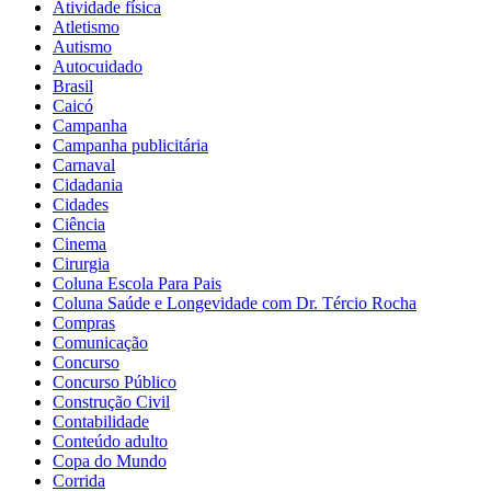
Atividade física
Atletismo
Autismo
Autocuidado
Brasil
Caicó
Campanha
Campanha publicitária
Carnaval
Cidadania
Cidades
Ciência
Cinema
Cirurgia
Coluna Escola Para Pais
Coluna Saúde e Longevidade com Dr. Tércio Rocha
Compras
Comunicação
Concurso
Concurso Público
Construção Civil
Contabilidade
Conteúdo adulto
Copa do Mundo
Corrida