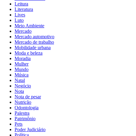
Leitura
Literatura
Lives
Luto
Meio Ambiente
Mercado
Mercado automotivo
Mercado de trabalho
Mobilidade urbana
Moda e beleza
Moradia
Mulher
Mundo
Música
Natal
Negócio
Nota
Nota de pesar
Nutrição
Odontologia
Palestra
Patrimônio
Pets
Poder Judiciário
Política