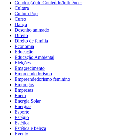
Criador (a) de Conteúdo/Influêncer
Cultura
Cultura Pop
Curso
Dança
Desenho animado
Direito
Direito de família
Economia
Educação
Educação Ambiental
Eleições
Emagrecimento
Empreendedorismo
Empreendedorismo feminino
Empregos
Empresas
Enem
Energia Solar
Energias
Esporte
Estágio
Estética
Estética e beleza
Evento