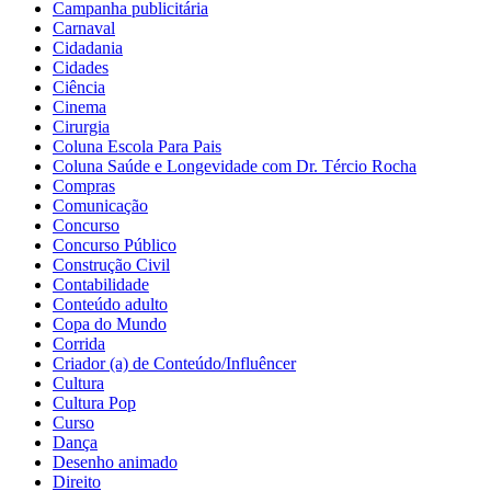
Campanha publicitária
Carnaval
Cidadania
Cidades
Ciência
Cinema
Cirurgia
Coluna Escola Para Pais
Coluna Saúde e Longevidade com Dr. Tércio Rocha
Compras
Comunicação
Concurso
Concurso Público
Construção Civil
Contabilidade
Conteúdo adulto
Copa do Mundo
Corrida
Criador (a) de Conteúdo/Influêncer
Cultura
Cultura Pop
Curso
Dança
Desenho animado
Direito