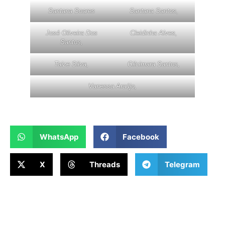
Santana Soares
Santana Santos,
José Oliveira Dos
Cleidinha Alves,
Santos,
Taize Silva,
Gilcimara Santos,
Vanessa Araújo,
WhatsApp
Facebook
X
Threads
Telegram