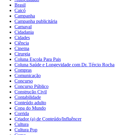
Brasil
Caicó
Campanha
Campanha publicitária
Carnaval
Cidadania
Cidades
Ciência
Cinema
Cirurgia
Coluna Escola Para Pais
Coluna Saúde e Longevidade com Dr. Tércio Rocha
Compras
Comunicação
Concurso
Concurso Público
Construção Civil
Contabilidade
Conteúdo adulto
Copa do Mundo
Corrida
Criador (a) de Conteúdo/Influêncer
Cultura
Cultura Pop