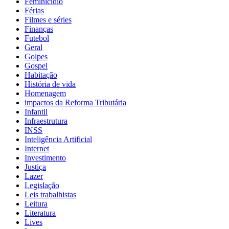
Feminicídio
Férias
Filmes e séries
Finanças
Futebol
Geral
Golpes
Gospel
Habitação
História de vida
Homenagem
impactos da Reforma Tributária
Infantil
Infraestrutura
INSS
Inteligência Artificial
Internet
Investimento
Justiça
Lazer
Legislação
Leis trabalhistas
Leitura
Literatura
Lives