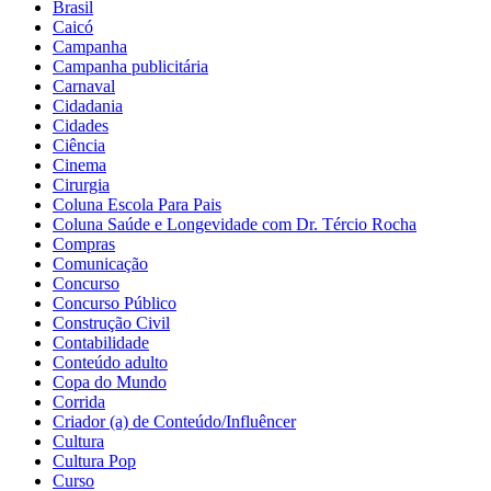
Brasil
Caicó
Campanha
Campanha publicitária
Carnaval
Cidadania
Cidades
Ciência
Cinema
Cirurgia
Coluna Escola Para Pais
Coluna Saúde e Longevidade com Dr. Tércio Rocha
Compras
Comunicação
Concurso
Concurso Público
Construção Civil
Contabilidade
Conteúdo adulto
Copa do Mundo
Corrida
Criador (a) de Conteúdo/Influêncer
Cultura
Cultura Pop
Curso