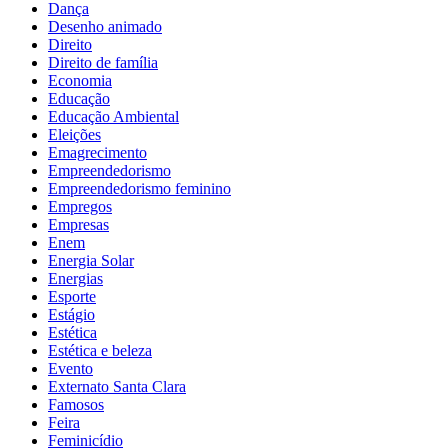
Dança
Desenho animado
Direito
Direito de família
Economia
Educação
Educação Ambiental
Eleições
Emagrecimento
Empreendedorismo
Empreendedorismo feminino
Empregos
Empresas
Enem
Energia Solar
Energias
Esporte
Estágio
Estética
Estética e beleza
Evento
Externato Santa Clara
Famosos
Feira
Feminicídio