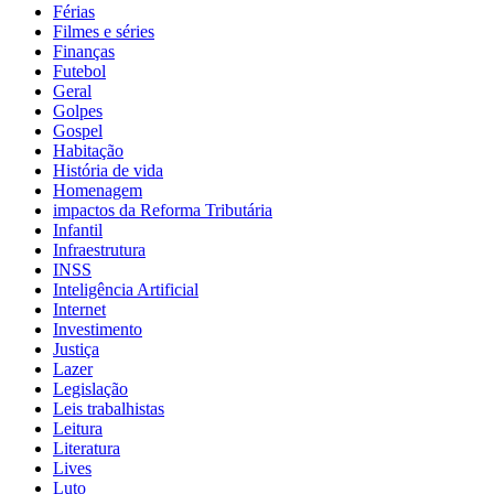
Férias
Filmes e séries
Finanças
Futebol
Geral
Golpes
Gospel
Habitação
História de vida
Homenagem
impactos da Reforma Tributária
Infantil
Infraestrutura
INSS
Inteligência Artificial
Internet
Investimento
Justiça
Lazer
Legislação
Leis trabalhistas
Leitura
Literatura
Lives
Luto