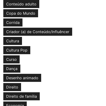
Conteúdo adulto
Copa do Mundo
Corrida
Criador (a) de Conteúdo/Influêncer
Cultura
Cultura Pop
Curso
Dança
Desenho animado
Direito
Direito de família
Economia