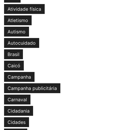
Atividade física
Atletismo
Autismo
Autocuidado
Brasil
Caicó
Campanha
Campanha publicitária
Carnaval
Cidadania
Cidades