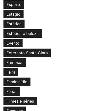
Esporte
Estágio
Estética
Estética e beleza
Evento
Externato Santa Clara
Famosos
Feira
Feminicídio
Férias
Filmes e séries
Finanças