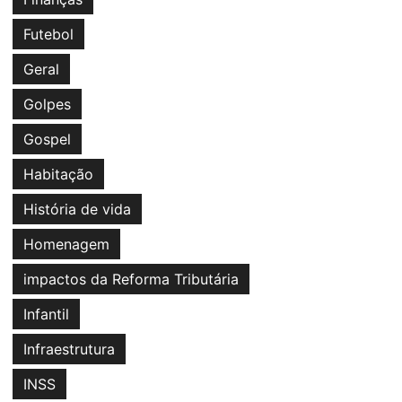
Futebol
Geral
Golpes
Gospel
Habitação
História de vida
Homenagem
impactos da Reforma Tributária
Infantil
Infraestrutura
INSS