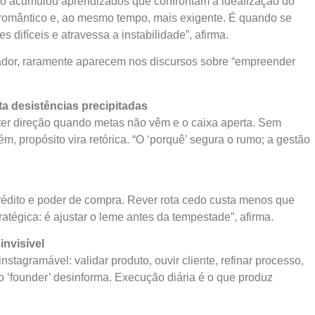
uno acumulou aprendizados que confrontam a idealização do
 romântico e, ao mesmo tempo, mais exigente. É quando se
es difíceis e atravessa a instabilidade”, afirma.
dador, raramente aparecem nos discursos sobre “empreender
ta desistências precipitadas
nter direção quando metas não vêm e o caixa aperta. Sem
, propósito vira retórica. “O ‘porquê’ segura o rumo; a gestão
édito e poder de compra. Rever rota cedo custa menos que
ratégica: é ajustar o leme antes da tempestade”, afirma.
invisível
 instagramável: validar produto, ouvir cliente, refinar processo,
o ‘founder’ desinforma. Execução diária é o que produz