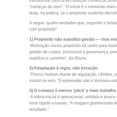
transformar ciência em solução comercial, Br
“começar do zero”. “O início é o momento mais
testa, na prática, se o propósito sustenta decisõ
A seguir, quatro verdades que, segundo o fun
com propósito”:
1) Propósito não substitui gestão — mas evi
Motivação oscila; propósito dá lastro para ma
gestão de custos, processos e governança, porém
viabiliza o caminho”, diz Bruno.
2) Adaptação é regra, não exceção
Planos mudam diante de regulação, câmbio, cr
insistir no erro. “Empreender não é teimosia est
3) O começo é menos ‘pitch’ e mais trabalho 
A rotina inicial é operacional, solitária e pouco
errar rápido e barato. “A imagem glamorizada d
resultado.”