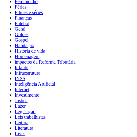
Feminicídio
Férias
Filmes e séries
Finanças
Futebol
Geral
Golpes
Gospel
Habitação
História de vida
Homenagem
impactos da Reforma Tributária
Infantil
Infraestrutura
INSS
Inteligência Artificial
Internet
Investimento
Justiça
Lazer
Legislação
Leis trabalhistas
Leitura
Literatura
Lives