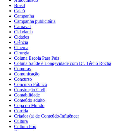
Autocuidado
Brasil
Caicó
Campanha
Campanha publicitária
Carnaval
Cidadania
Cidades
Ciência
Cinema
Cirurgia
Coluna Escola Para Pais
Coluna Saúde e Longevidade com Dr. Tércio Rocha
Compras
Comunicação
Concurso
Concurso Público
Construção Civil
Contabilidade
Conteúdo adulto
Copa do Mundo
Corrida
Criador (a) de Conteúdo/Influêncer
Cultura
Cultura Pop