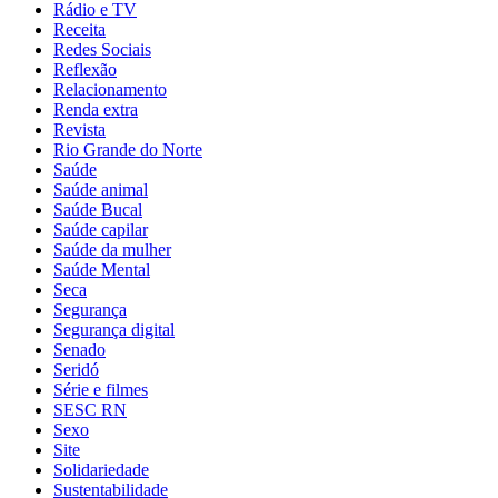
Rádio e TV
Receita
Redes Sociais
Reflexão
Relacionamento
Renda extra
Revista
Rio Grande do Norte
Saúde
Saúde animal
Saúde Bucal
Saúde capilar
Saúde da mulher
Saúde Mental
Seca
Segurança
Segurança digital
Senado
Seridó
Série e filmes
SESC RN
Sexo
Site
Solidariedade
Sustentabilidade