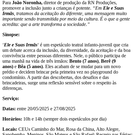
Para
João Noronha,
diretor de produção da RN Produções,
promover a inclusão junto a crianças é potente.
“Em
Ele e Suas
Irmãs
, tratamos da aceitação do diferente, uma mensagem muito
importante sendo transmitida por meio da cultura. É o que a gente
acredita: que a arte transforma a sociedade.”
Sinopse:
‘
Ele e Suas Irmãs
‘ é um espetáculo teatral infanto-juvenil que cria
um debate acerca da inclusão, da diversidade, da aceitação e da boa
convivência entre pessoas diferentes. Nele, o público participa de
uma manhã na vida de três irmãos:
Bento (7 anos)
,
Berê (9
anos)
e
Bêa (5 anos)
. Eles acabam de se mudar para um novo
prédio e decidem brincar pela primeira vez no playground do
condomínio. A partir das descobertas, dos desafios e das
brincadeiras, surge uma reflexão sensível sobre o respeito às
diferenças.
Serviço:
Datas:
entre 20/05/2025 e 27/08/2025
Horários:
10h e 14h (sempre dois espetáculos por dia)
Locais:
CEUs Caminho do Mar, Rosa da China, Alto Alegre,
Sapobemba, Meninos, São Mateus e São Rafael; Recreio nas Férias;