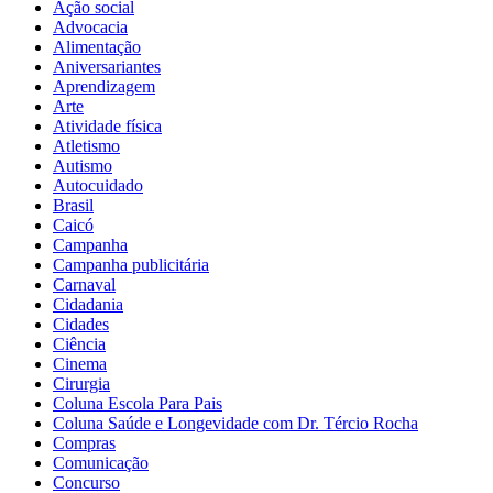
Ação social
Advocacia
Alimentação
Aniversariantes
Aprendizagem
Arte
Atividade física
Atletismo
Autismo
Autocuidado
Brasil
Caicó
Campanha
Campanha publicitária
Carnaval
Cidadania
Cidades
Ciência
Cinema
Cirurgia
Coluna Escola Para Pais
Coluna Saúde e Longevidade com Dr. Tércio Rocha
Compras
Comunicação
Concurso