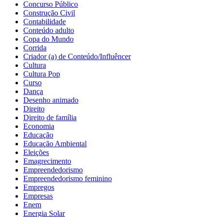
Concurso Público
Construção Civil
Contabilidade
Conteúdo adulto
Copa do Mundo
Corrida
Criador (a) de Conteúdo/Influêncer
Cultura
Cultura Pop
Curso
Dança
Desenho animado
Direito
Direito de família
Economia
Educação
Educação Ambiental
Eleições
Emagrecimento
Empreendedorismo
Empreendedorismo feminino
Empregos
Empresas
Enem
Energia Solar