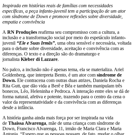
Inspirada em histórias reais de famílias com necessidades
específicas, a peça infanto-juvenil tem a participação de um ator
com síndrome de Down e promove reflexões sobre diversidade,
empatia e convivência
A
RN Produções
reafirma seu compromisso com a cultura, a
inclusão e a transformação social por meio do espetáculo infanto-
juvenil
“Ele e Suas Irmãs”
, uma obra sensível e necessária, voltada
para o debate sobre diversidade, aceitação e convivência com as
diferenças. O texto e a direção são do dramaturgo e
jornalista
Kleber di Lazzare
.
No palco, a inclusão não é apenas tema, ela se materializa. Ariel
Goldenberg, que interpreta Bento, é um ator com
síndrome de
Down.
Ele contracena com outras duas atrizes, Daniela Rocha e
Rita Gutt, que dão vida a Berê e Bêa e também manipulam três
bonecos, Léo, Heleninha e Pedroca. A interação entre eles se dá de
forma natural, afetiva e potente, trazendo para o centro da cena o
valor da representatividade e da convivência com as diferenças
desde a infância.
A história ganha ainda mais força por ser inspirada na vida
de
Thaissa Alvarenga
, mãe de uma criança com síndrome de
Down, Francisco Alvarenga, 11, irmão de Maria Clara e Maria
Antonia. “Espero que as pessoas possam, de fato, mudar o olhar