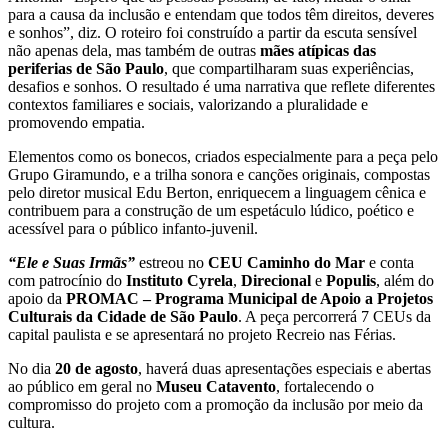
para a causa da inclusão e entendam que todos têm direitos, deveres
e sonhos”, diz. O roteiro foi construído a partir da escuta sensível
não apenas dela, mas também de outras
mães atípicas das
periferias de São Paulo
, que compartilharam suas experiências,
desafios e sonhos. O resultado é uma narrativa que reflete diferentes
contextos familiares e sociais, valorizando a pluralidade e
promovendo empatia.
Elementos como os bonecos, criados especialmente para a peça pelo
Grupo Giramundo, e a trilha sonora e canções originais, compostas
pelo diretor musical Edu Berton, enriquecem a linguagem cênica e
contribuem para a construção de um espetáculo lúdico, poético e
acessível para o público infanto-juvenil.
“Ele e Suas Irmãs”
estreou no
CEU Caminho do Mar
e conta
com patrocínio do
Instituto
Cyrela
,
Direcional
e
Populis
, além do
apoio da
PROMAC – Programa Municipal de Apoio a Projetos
Culturais da Cidade de São Paulo
. A peça percorrerá 7 CEUs da
capital paulista e se apresentará no projeto Recreio nas Férias.
No dia
20 de agosto
, haverá duas apresentações especiais e abertas
ao público em geral no
Museu Catavento
, fortalecendo o
compromisso do projeto com a promoção da inclusão por meio da
cultura.