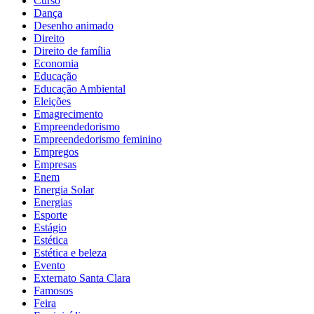
Curso
Dança
Desenho animado
Direito
Direito de família
Economia
Educação
Educação Ambiental
Eleições
Emagrecimento
Empreendedorismo
Empreendedorismo feminino
Empregos
Empresas
Enem
Energia Solar
Energias
Esporte
Estágio
Estética
Estética e beleza
Evento
Externato Santa Clara
Famosos
Feira