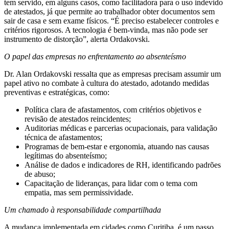
tem servido, em alguns casos, como facilitadora para o uso indevido
de atestados, já que permite ao trabalhador obter documentos sem
sair de casa e sem exame físicos. “É preciso estabelecer controles e
critérios rigorosos. A tecnologia é bem-vinda, mas não pode ser
instrumento de distorção”, alerta Ordakovski.
O papel das empresas no enfrentamento ao absenteísmo
Dr. Alan Ordakovski ressalta que as empresas precisam assumir um
papel ativo no combate à cultura do atestado, adotando medidas
preventivas e estratégicas, como:
Política clara de afastamentos, com critérios objetivos e
revisão de atestados reincidentes;
Auditorias médicas e parcerias ocupacionais, para validação
técnica de afastamentos;
Programas de bem-estar e ergonomia, atuando nas causas
legítimas do absenteísmo;
Análise de dados e indicadores de RH, identificando padrões
de abuso;
Capacitação de lideranças, para lidar com o tema com
empatia, mas sem permissividade.
Um chamado à responsabilidade compartilhada
A mudança implementada em cidades como Curitiba, é um passo