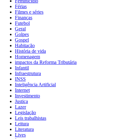
Feminicídio
Férias
Filmes e séries
Finanças
Futebol
Geral
Golpes
Gospel
Habitação
História de vida
Homenagem
impactos da Reforma Tributária
Infantil
Infraestrutura
INSS
Inteligência Artificial
Internet
Investimento
Justiça
Lazer
Legislação
Leis trabalhistas
Leitura
Literatura
Lives