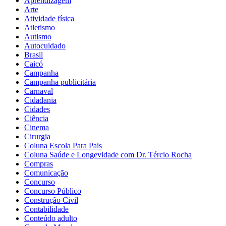
Aprendizagem
Arte
Atividade física
Atletismo
Autismo
Autocuidado
Brasil
Caicó
Campanha
Campanha publicitária
Carnaval
Cidadania
Cidades
Ciência
Cinema
Cirurgia
Coluna Escola Para Pais
Coluna Saúde e Longevidade com Dr. Tércio Rocha
Compras
Comunicação
Concurso
Concurso Público
Construção Civil
Contabilidade
Conteúdo adulto