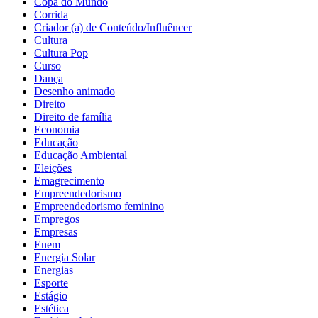
Copa do Mundo
Corrida
Criador (a) de Conteúdo/Influêncer
Cultura
Cultura Pop
Curso
Dança
Desenho animado
Direito
Direito de família
Economia
Educação
Educação Ambiental
Eleições
Emagrecimento
Empreendedorismo
Empreendedorismo feminino
Empregos
Empresas
Enem
Energia Solar
Energias
Esporte
Estágio
Estética