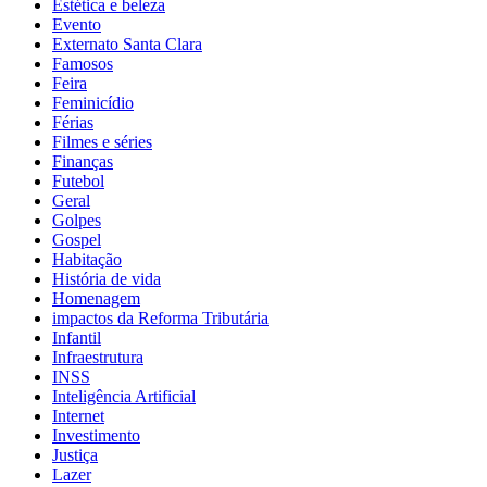
Estética e beleza
Evento
Externato Santa Clara
Famosos
Feira
Feminicídio
Férias
Filmes e séries
Finanças
Futebol
Geral
Golpes
Gospel
Habitação
História de vida
Homenagem
impactos da Reforma Tributária
Infantil
Infraestrutura
INSS
Inteligência Artificial
Internet
Investimento
Justiça
Lazer