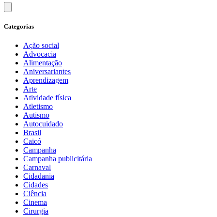
Categorias
Ação social
Advocacia
Alimentação
Aniversariantes
Aprendizagem
Arte
Atividade física
Atletismo
Autismo
Autocuidado
Brasil
Caicó
Campanha
Campanha publicitária
Carnaval
Cidadania
Cidades
Ciência
Cinema
Cirurgia