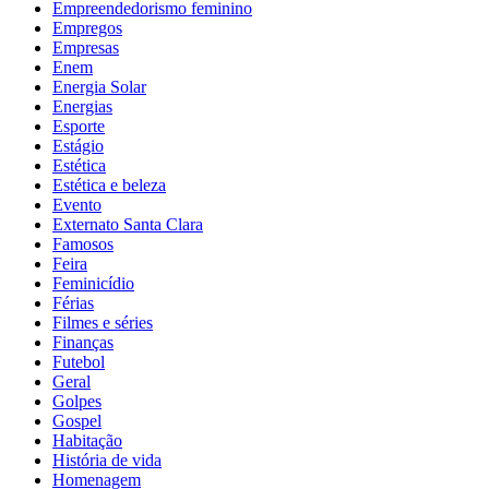
Empreendedorismo feminino
Empregos
Empresas
Enem
Energia Solar
Energias
Esporte
Estágio
Estética
Estética e beleza
Evento
Externato Santa Clara
Famosos
Feira
Feminicídio
Férias
Filmes e séries
Finanças
Futebol
Geral
Golpes
Gospel
Habitação
História de vida
Homenagem