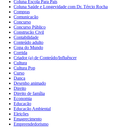
Coluna Escola Para Pais
Coluna Saúde e Longevidade com Dr. Tércio Rocha
Compras
Comunicação
Concurso
Concurso Público
Construção Civil
Contabilidade
Conteúdo adulto
Copa do Mundo
Corrida
Criador (a) de Conteúdo/Influêncer
Cultura
Cultura Pop
Curso
Dança
Desenho animado
Direito
Direito de família
Economia
Educação
Educação Ambiental
Eleições
Emagrecimento
Empreendedorismo