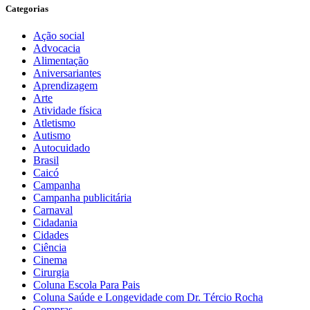
Categorias
Ação social
Advocacia
Alimentação
Aniversariantes
Aprendizagem
Arte
Atividade física
Atletismo
Autismo
Autocuidado
Brasil
Caicó
Campanha
Campanha publicitária
Carnaval
Cidadania
Cidades
Ciência
Cinema
Cirurgia
Coluna Escola Para Pais
Coluna Saúde e Longevidade com Dr. Tércio Rocha
Compras