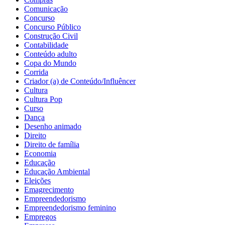
Comunicação
Concurso
Concurso Público
Construção Civil
Contabilidade
Conteúdo adulto
Copa do Mundo
Corrida
Criador (a) de Conteúdo/Influêncer
Cultura
Cultura Pop
Curso
Dança
Desenho animado
Direito
Direito de família
Economia
Educação
Educação Ambiental
Eleições
Emagrecimento
Empreendedorismo
Empreendedorismo feminino
Empregos