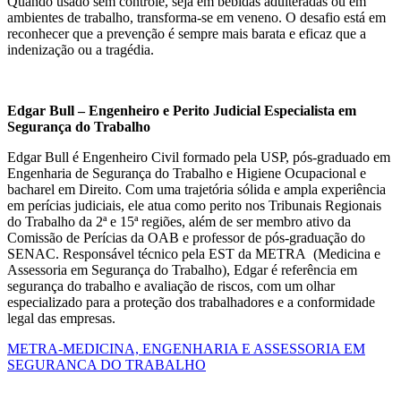
Quando usado sem controle, seja em bebidas adulteradas ou em
ambientes de trabalho, transforma-se em veneno. O desafio está em
reconhecer que a prevenção é sempre mais barata e eficaz que a
indenização ou a tragédia.
Edgar Bull – Engenheiro e Perito Judicial Especialista em
Segurança do Trabalho
Edgar Bull é Engenheiro Civil formado pela USP, pós-graduado em
Engenharia de Segurança do Trabalho e Higiene Ocupacional e
bacharel em Direito. Com uma trajetória sólida e ampla experiência
em perícias judiciais, ele atua como perito nos Tribunais Regionais
do Trabalho da 2ª e 15ª regiões, além de ser membro ativo da
Comissão de Perícias da OAB e professor de pós-graduação do
SENAC. Responsável técnico pela EST da METRA (Medicina e
Assessoria em Segurança do Trabalho), Edgar é referência em
segurança do trabalho e avaliação de riscos, com um olhar
especializado para a proteção dos trabalhadores e a conformidade
legal das empresas.
METRA-MEDICINA, ENGENHARIA E ASSESSORIA EM
SEGURANCA DO TRABALHO