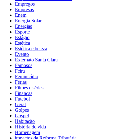
Empregos
Empresas
Enem
Energia Solar
Energias
Esporte
Estágio
Estética
Estética e beleza
Evento
Externato Santa Clara
Famosos
Feira
Feminicídio
Férias
Filmes e séries
Finanças
Futebol
Geral
Golpes
Gospel
Habitação
História de vida
Homenagem
impactos da Reforma Tributária