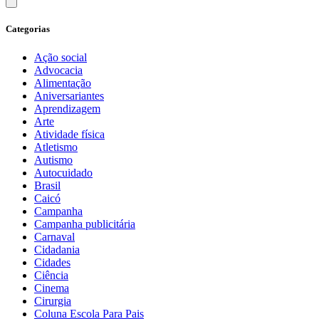
Categorias
Ação social
Advocacia
Alimentação
Aniversariantes
Aprendizagem
Arte
Atividade física
Atletismo
Autismo
Autocuidado
Brasil
Caicó
Campanha
Campanha publicitária
Carnaval
Cidadania
Cidades
Ciência
Cinema
Cirurgia
Coluna Escola Para Pais