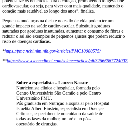
potencialize os benefícios para o coração, promovendo longevidade
cardiovascular, ou seja, para viver com mais qualidade, mantendo o
coração mais saudável ao longo dos anos”, finaliza.
Pequenas mudanças na dieta e no estilo de vida podem ter um
grande impacto na saúde cardiovascular. Substituir gorduras
saturadas por gorduras insaturadas, aumentar o consumo de fibras e
reduzir o sal são exemplos de pequenos ajustes que podem reduzir o
risco de doenças cardíacas.
*
https://pmc.ncbi.nlm.nih.gov/articles/PMC10080575/
**
https://www.sciencedirect.com/science/article/pii/S266666772400
Sobre a especialista – Lauren Nassur
Nutricionista clínica e hospitalar, formada pelo
Centro Universitário São Camilo e pelo Centro
Universitário FMU.
Pós-graduada em Nutrição Hospitalar pelo Hospital
Israelita Albert Einstein, especialista em Doenças
Crônicas, especialmente no cuidado da saúde de
todas as fases da mulher, no pré e no pós-
operatório de cirurgias.