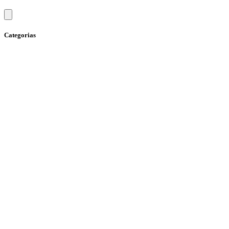
Categorias
Ação social
Advocacia
Alimentação
Aniversariantes
Aprendizagem
Arte
Atividade física
Atletismo
Autismo
Autocuidado
Brasil