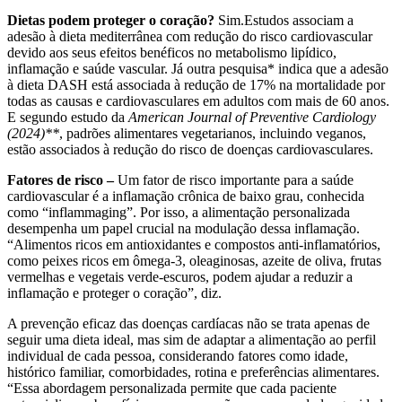
Dietas podem proteger o coração?
Sim.Estudos associam a
adesão à dieta mediterrânea com redução do risco cardiovascular
devido aos seus efeitos benéficos no metabolismo lipídico,
inflamação e saúde vascular. Já outra pesquisa* indica que a adesão
à dieta DASH está associada à redução de 17% na mortalidade por
todas as causas e cardiovasculares em adultos com mais de 60 anos.
E segundo estudo da
American Journal of Preventive Cardiology
(2024)**
, padrões alimentares vegetarianos, incluindo veganos,
estão associados à redução do risco de doenças cardiovasculares.
Fatores de risco –
Um fator de risco importante para a saúde
cardiovascular é a inflamação crônica de baixo grau, conhecida
como “inflammaging”. Por isso, a alimentação personalizada
desempenha um papel crucial na modulação dessa inflamação.
“Alimentos ricos em antioxidantes e compostos anti-inflamatórios,
como peixes ricos em ômega-3, oleaginosas, azeite de oliva, frutas
vermelhas e vegetais verde-escuros, podem ajudar a reduzir a
inflamação e proteger o coração”, diz.
A prevenção eficaz das doenças cardíacas não se trata apenas de
seguir uma dieta ideal, mas sim de adaptar a alimentação ao perfil
individual de cada pessoa, considerando fatores como idade,
histórico familiar, comorbidades, rotina e preferências alimentares.
“Essa abordagem personalizada permite que cada paciente