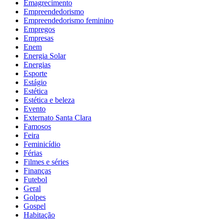
Emagrecimento
Empreendedorismo
Empreendedorismo feminino
Empregos
Empresas
Enem
Energia Solar
Energias
Esporte
Estágio
Estética
Estética e beleza
Evento
Externato Santa Clara
Famosos
Feira
Feminicídio
Férias
Filmes e séries
Finanças
Futebol
Geral
Golpes
Gospel
Habitação