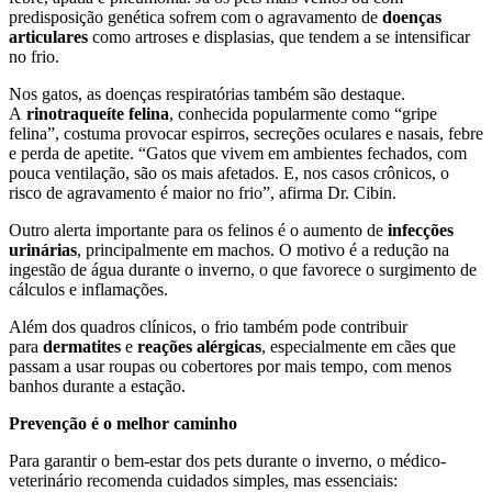
predisposição genética sofrem com o agravamento de
doenças
articulares
como artroses e displasias, que tendem a se intensificar
no frio.
Nos gatos, as doenças respiratórias também são destaque.
A
rinotraqueíte felina
, conhecida popularmente como “gripe
felina”, costuma provocar espirros, secreções oculares e nasais, febre
e perda de apetite. “Gatos que vivem em ambientes fechados, com
pouca ventilação, são os mais afetados. E, nos casos crônicos, o
risco de agravamento é maior no frio”, afirma Dr. Cibin.
Outro alerta importante para os felinos é o aumento de
infecções
urinárias
, principalmente em machos. O motivo é a redução na
ingestão de água durante o inverno, o que favorece o surgimento de
cálculos e inflamações.
Além dos quadros clínicos, o frio também pode contribuir
para
dermatites
e
reações alérgicas
, especialmente em cães que
passam a usar roupas ou cobertores por mais tempo, com menos
banhos durante a estação.
Prevenção é o melhor caminho
Para garantir o bem-estar dos pets durante o inverno, o médico-
veterinário recomenda cuidados simples, mas essenciais: