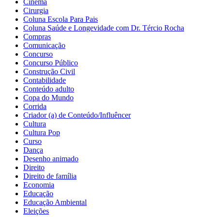
Cinema
Cirurgia
Coluna Escola Para Pais
Coluna Saúde e Longevidade com Dr. Tércio Rocha
Compras
Comunicação
Concurso
Concurso Público
Construção Civil
Contabilidade
Conteúdo adulto
Copa do Mundo
Corrida
Criador (a) de Conteúdo/Influêncer
Cultura
Cultura Pop
Curso
Dança
Desenho animado
Direito
Direito de família
Economia
Educação
Educação Ambiental
Eleições