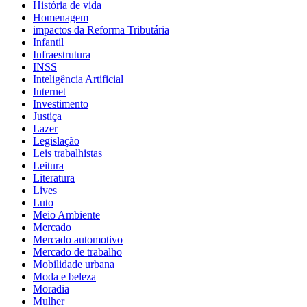
História de vida
Homenagem
impactos da Reforma Tributária
Infantil
Infraestrutura
INSS
Inteligência Artificial
Internet
Investimento
Justiça
Lazer
Legislação
Leis trabalhistas
Leitura
Literatura
Lives
Luto
Meio Ambiente
Mercado
Mercado automotivo
Mercado de trabalho
Mobilidade urbana
Moda e beleza
Moradia
Mulher