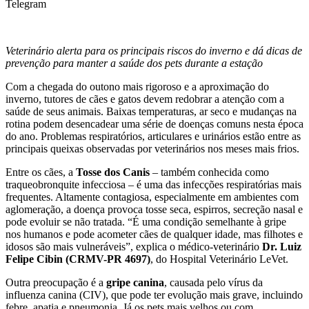
Telegram
Veterinário alerta para os principais riscos do inverno e dá dicas de
prevenção para manter a saúde dos pets durante a estação
Com a chegada do outono mais rigoroso e a aproximação do
inverno, tutores de cães e gatos devem redobrar a atenção com a
saúde de seus animais. Baixas temperaturas, ar seco e mudanças na
rotina podem desencadear uma série de doenças comuns nesta época
do ano. Problemas respiratórios, articulares e urinários estão entre as
principais queixas observadas por veterinários nos meses mais frios.
Entre os cães, a
Tosse dos Canis
– também conhecida como
traqueobronquite infecciosa – é uma das infecções respiratórias mais
frequentes. Altamente contagiosa, especialmente em ambientes com
aglomeração, a doença provoca tosse seca, espirros, secreção nasal e
pode evoluir se não tratada. “É uma condição semelhante à gripe
nos humanos e pode acometer cães de qualquer idade, mas filhotes e
idosos são mais vulneráveis”, explica o médico-veterinário
Dr. Luiz
Felipe Cibin (CRMV-PR 4697)
, do Hospital Veterinário LeVet.
Outra preocupação é a
gripe canina
, causada pelo vírus da
influenza canina (CIV), que pode ter evolução mais grave, incluindo
febre, apatia e pneumonia. Já os pets mais velhos ou com