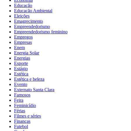
Economia
Educação
Educação Ambiental
Eleições
Emagrecimento
Empreendedorismo
Empreendedorismo feminino
Empregos
Empresas
Enem
Energia Solar
Energias
Esporte
Estágio
Estética
Estética e beleza
Evento
Externato Santa Clara
Famosos
Feira
Feminicídio
Férias
Filmes e séries
Finanças
Futebol