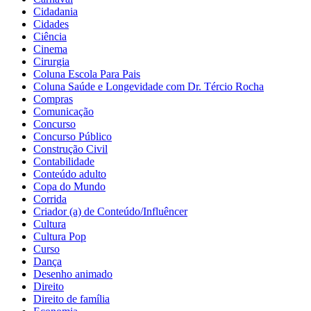
Cidadania
Cidades
Ciência
Cinema
Cirurgia
Coluna Escola Para Pais
Coluna Saúde e Longevidade com Dr. Tércio Rocha
Compras
Comunicação
Concurso
Concurso Público
Construção Civil
Contabilidade
Conteúdo adulto
Copa do Mundo
Corrida
Criador (a) de Conteúdo/Influêncer
Cultura
Cultura Pop
Curso
Dança
Desenho animado
Direito
Direito de família