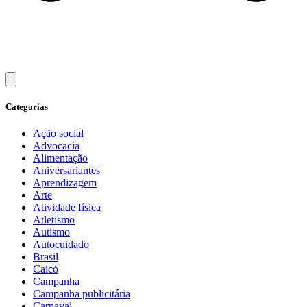
Categorias
Ação social
Advocacia
Alimentação
Aniversariantes
Aprendizagem
Arte
Atividade física
Atletismo
Autismo
Autocuidado
Brasil
Caicó
Campanha
Campanha publicitária
Carnaval