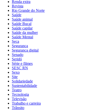
Renda extra
Revista
Rio Grande do Norte
Saúde
Saúde animal
Saúde Bucal
Saúde capilar
Saúde da mulher
Saúde Mental
Seca
Segurança
Segurança digital
Senado
Seridó
Série e filmes
SESC RN
Sexo
Site
Solidariedade
Sustentabilidade
Teatro
Tecnologia
Televisão
Trabalho e carreira
Trânsito