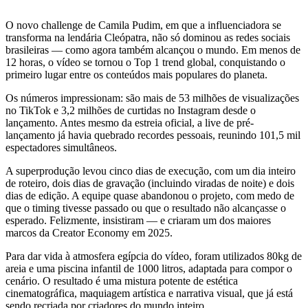
O novo challenge de Camila Pudim, em que a influenciadora se
transforma na lendária Cleópatra, não só dominou as redes sociais
brasileiras — como agora também alcançou o mundo. Em menos de
12 horas, o vídeo se tornou o Top 1 trend global, conquistando o
primeiro lugar entre os conteúdos mais populares do planeta.
Os números impressionam: são mais de 53 milhões de visualizações
no TikTok e 3,2 milhões de curtidas no Instagram desde o
lançamento. Antes mesmo da estreia oficial, a live de pré-
lançamento já havia quebrado recordes pessoais, reunindo 101,5 mil
espectadores simultâneos.
A superprodução levou cinco dias de execução, com um dia inteiro
de roteiro, dois dias de gravação (incluindo viradas de noite) e dois
dias de edição. A equipe quase abandonou o projeto, com medo de
que o timing tivesse passado ou que o resultado não alcançasse o
esperado. Felizmente, insistiram — e criaram um dos maiores
marcos da Creator Economy em 2025.
Para dar vida à atmosfera egípcia do vídeo, foram utilizados 80kg de
areia e uma piscina infantil de 1000 litros, adaptada para compor o
cenário. O resultado é uma mistura potente de estética
cinematográfica, maquiagem artística e narrativa visual, que já está
sendo recriada por criadores do mundo inteiro.