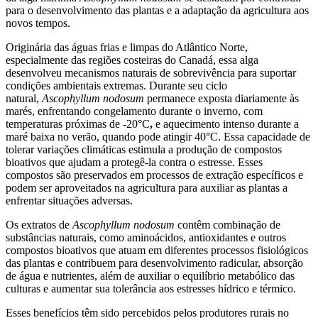
para o desenvolvimento das plantas e a adaptação da agricultura aos
novos tempos.
Originária das águas frias e limpas do Atlântico Norte,
especialmente das regiões costeiras do Canadá, essa alga
desenvolveu mecanismos naturais de sobrevivência para suportar
condições ambientais extremas. Durante seu ciclo
natural,
Ascophyllum nodosum
permanece exposta diariamente às
marés, enfrentando congelamento durante o inverno, com
temperaturas próximas de -20°C
,
e aquecimento intenso durante a
maré baixa no verão, quando pode atingir 40°C. Essa capacidade de
tolerar variações climáticas estimula a produção de compostos
bioativos que ajudam a protegê-la contra o estresse. Esses
compostos são preservados em processos de extração específicos e
podem ser aproveitados na agricultura para auxiliar as plantas a
enfrentar situações adversas.
Os extratos de
Ascophyllum nodosum
contêm combinação de
substâncias naturais, como aminoácidos, antioxidantes e outros
compostos bioativos que atuam em diferentes processos fisiológicos
das plantas e contribuem para desenvolvimento radicular, absorção
de água e nutrientes, além de auxiliar o equilíbrio metabólico das
culturas e aumentar sua tolerância aos estresses hídrico e térmico.
Esses benefícios têm sido percebidos pelos produtores rurais no