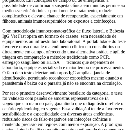
prognóstico. Em condições de campo ou de emergência, a
possibilidade de confirmar a suspeita clínica em minutos permite ao
médico-veterinário iniciar prontamente o tratamento, reduzir
complicações e elevar a chance de recuperação, especialmente em
filhotes, animais imunossuprimidos ou expostos a coinfecções.
Com metodologia imunocromatográfica de fluxo lateral, o Babesia
IgG Vet Fast opera em formato de cassete, sem necessidade de
equipamentos ou infraestrutura laboratorial. A portabilidade do teste
favorece o uso durante o atendimento clínico em consultórios ou
diretamente em campo, oferecendo uma alternativa prática e ágil de
triagem em comparação a métodos tradicionais como PCR,
esfregaço sanguíneo ou ELISA — técnicas que dependem de
laboratório, equipe especializada e maior tempo de processamento.
O fato de o teste detectar anticorpos IgG amplia a janela de
identificação, permitindo reconhecer exposições mesmo quando a
parasitemia é baixa ou o parasita já não se encontra na circulação.
Por ser o primeiro desenvolvimento brasileiro da categoria, o teste
foi validado com painéis de amostras representativos de
B.
vogeli
que circulam no país, garantindo que o diagnóstico reflete o
cenário epidemiológico vigente. Essa validaçãol tende a favorecer a
sensibilidade e a especificidade em diversas áreas endêmicas,
reduzindo riscos de falso-negativos em infecções crônicas e
mantendo precisão em regiões com menor exposição. A produção
nacional ainda facilita o monitoramento contínuo de desempenho e