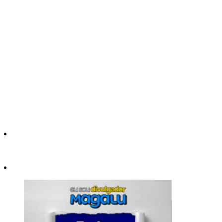
Trânsito
Transporte por app
Tributos e impostos
Turismo
UFRN
Vendas
Viagem
Violência