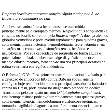
Empresa brasileira apresenta solução rápida e adaptada à de
Babesia predominantes no país.
A babesiose canina é uma hemoparasitose transmitida
principalmente pelo carrapato marrom (
Rhipicephalus sanguineus
) e
causada, no Brasil, sobretudo pela
Babesia vogeli
. A doença afeta os
glóbulos vermelhos e pode evoluir rapidamente para quadros graves,
com anemia intensa, icterícia, hemoglobinúria, febre, letargia e, em
situações mais complexas, disfunções renais, hepáticas e
neurológicas. Por sua capacidade de progredir de forma aguda e
potencialmente fatal, a babesiose exige diagnóstico precoce e
manejo clínico imediato, tornando-se um dos principais desafios da
rotina veterinária em regiões endêmicas.
O Babesia IgG Vet Fast, primeiro teste rápido nacional voltado para
a detecção de anticorpos IgG contra
Babesia vogeli
, agente
etiológico hoje reconhecido como o principal causador da babesiose
canina no Brasil, pode ajudar no diagnóstico precoce da doença.
Transmitida pelo carrapato marrom (
Rhipicephalus sanguineus
),
essa hemoparasitose pode evoluir rapidamente para quadros graves,
com anemia, icterícia, hemoglobinúria e disfunções orgânicas,
tornando a agilidade diagnóstica uma ferramenta essencial para o