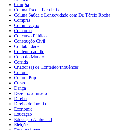
Cirurgia
Coluna Escola Para Pais
Coluna Saúde e Longevidade com Dr. Tércio Rocha
Compras
Comunicação
Concurso
Concurso Público
Construção Civil
Contabilidade
Conteúdo adulto
Copa do Mundo
Corrida
Criador (a) de Conteúdo/Influêncer
Cultura
Cultura Pop
Curso
Dança
Desenho animado
Direito
Direito de família
Economia
Educação
Educação Ambiental
Eleições
Emagrecimento