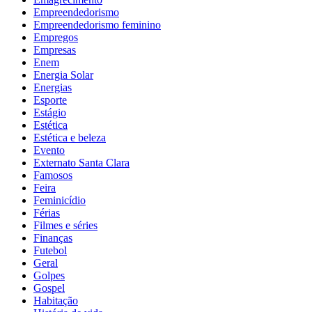
Empreendedorismo
Empreendedorismo feminino
Empregos
Empresas
Enem
Energia Solar
Energias
Esporte
Estágio
Estética
Estética e beleza
Evento
Externato Santa Clara
Famosos
Feira
Feminicídio
Férias
Filmes e séries
Finanças
Futebol
Geral
Golpes
Gospel
Habitação