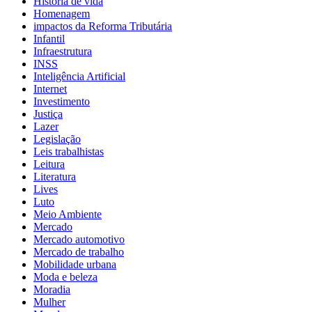
História de vida
Homenagem
impactos da Reforma Tributária
Infantil
Infraestrutura
INSS
Inteligência Artificial
Internet
Investimento
Justiça
Lazer
Legislação
Leis trabalhistas
Leitura
Literatura
Lives
Luto
Meio Ambiente
Mercado
Mercado automotivo
Mercado de trabalho
Mobilidade urbana
Moda e beleza
Moradia
Mulher