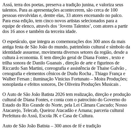
Assú, terra dos poetas, preserva a tradição junina, e valoriza seus
talentos. Para as apresentações acontecerem, são cerca de 100
pessoas envolvidas e, dentre elas, 33 atores encenando no palco.
Para essa edição, tem cinco novos artistas selecionados para a
equipe de elenco, através dos ‘Jovens Talentos’, com atores a partir
dos 16 anos e também da terceira idade.
O espetáculo, que integra as comemorações dos 300 anos da mais
antiga festa de São João do mundo, patrimônio cultural e símbolo da
identidade assuense, movimenta diversos setores da região, desde a
cultura à economia. E tem direção geral de Diana Fontes , texto e
trilha sonora de Danilo Guanais , direção de arte e figurinos de
Riccardo San Martini, coreografia e assistência de Thaise Galvão ,
cenografia e elementos cênicos de Dudu Rocha , Thiago França e
Walber Fersan ; iluminação Vinicius Fortunato – Moira Produções;
sonoplastia e efeitos sonoros, De Oliveira Produções Musicais .
O Auto de São João Batista 2026 tem realização, direção e produção
cultural de Diana Fontes, e conta com o patrocínio do Governo do
Estado do Rio Grande do Norte, pela Lei Câmara Cascudo; Nosso
Atacarejo, Telecab, Queiroz Atacadão e Amana; parceria cultural
Prefeitura do Assú, Escola JK e Casa de Cultura.
Auto de São João Batista – 300 anos de fé e tradição