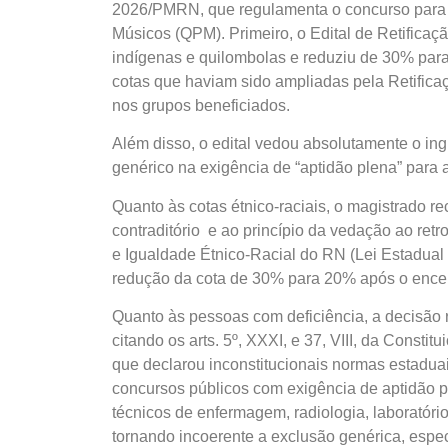
2026/PMRN, que regulamenta o concurso para
Músicos (QPM). Primeiro, o Edital de Retificaç
indígenas e quilombolas e reduziu de 30% para
cotas que haviam sido ampliadas pela Retifica
nos grupos beneficiados.
Além disso, o edital vedou absolutamente o i
genérico na exigência de “aptidão plena” para a 
Quanto às cotas étnico-raciais, o magistrado 
contraditório e ao princípio da vedação ao ret
e Igualdade Étnico-Racial do RN (Lei Estadual
redução da cota de 30% para 20% após o encer
Quanto às pessoas com deficiência, a decisão 
citando os arts. 5º, XXXI, e 37, VIII, da Const
que declarou inconstitucionais normas estadua
concursos públicos com exigência de aptidão p
técnicos de enfermagem, radiologia, laboratór
tornando incoerente a exclusão genérica, espec