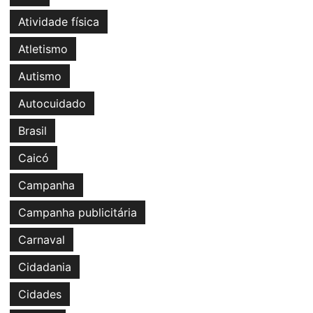
Atividade física
Atletismo
Autismo
Autocuidado
Brasil
Caicó
Campanha
Campanha publicitária
Carnaval
Cidadania
Cidades