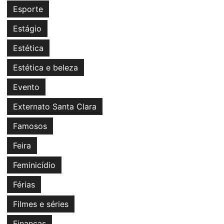
Esporte
Estágio
Estética
Estética e beleza
Evento
Externato Santa Clara
Famosos
Feira
Feminicídio
Férias
Filmes e séries
Finanças