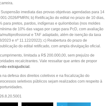
arreira.
) Suspensão imediata das provas objetivas agendadas para 14
 001-2026/PMRN; b) Retificação do edital no prazo de 10 dias,
0% para pretos, pardos, indígenas e quilombolas (nos moldes
va mínima de 10% das vagas por cargo para PcD, com avaliação
ca/multiprofissional e TAF adaptado, além de isenção da taxa
8/2023 e nº 11.122/2022); c) Reabertura do prazo de
ublicação do edital retificado, com ampla divulgação oficial.
scumprimento, limitada a R$ 200.000,00, sem prejuízo de
oridades recalcitrantes. Vale ressaltar que antes de propor
rdo extrajudicial
.
 na defesa dos direitos coletivos e na fiscalização do
processos seletivos públicos sejam realizados com respeito à
oportunidades.
26.8.20.5001