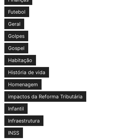
Futebol
Geral
Golpes
Gospel
Habitação
História de vida
Homenagem
impactos da Reforma Tributária
Infantil
Infraestrutura
INSS