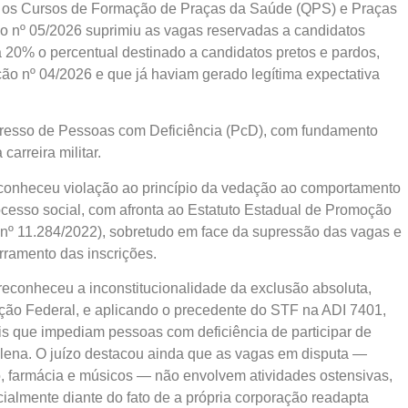
 os Cursos de Formação de Praças da Saúde (QPS) e Praças
ão nº 05/2026 suprimiu as vagas reservadas a candidatos
 20% o percentual destinado a candidatos pretos e pardos,
ção nº 04/2026 e que já haviam gerado legítima expectativa
ngresso de Pessoas com Deficiência (PcD), com fundamento
carreira militar.
reconheceu violação ao princípio da vedação ao comportamento
rocesso social, com afronta ao Estatuto Estadual de Promoção
 nº 11.284/2022), sobretudo em face da supressão das vagas e
ramento das inscrições.
reconheceu a inconstitucionalidade da exclusão absoluta,
ituição Federal, e aplicando o precedente do STF na ADI 7401,
is que impediam pessoas com deficiência de participar de
lena. O juízo destacou ainda que as vagas em disputa —
io, farmácia e músicos — não envolvem atividades ostensivas,
ialmente diante do fato de a própria corporação readapta