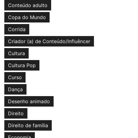
Conteúdo adulto
Copa do Mundo
Corrida
Criador (a) de Conteúdo/Influêncer
Cultura
Cultura Pop
Curso
Dança
Desenho animado
Direito
Direito de família
Economia