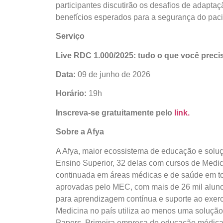
participantes discutirão os desafios de adaptaç
benefícios esperados para a segurança do paci
Serviço
Live RDC 1.000/2025: tudo o que você preci
Data:
09 de junho de 2026
Horário:
19h
Inscreva-se gratuitamente pelo
link.
Sobre a Afya
A Afya, maior ecossistema de educação e soluçõ
Ensino Superior, 32 delas com cursos de Med
continuada em áreas médicas e de saúde em to
aprovadas pelo MEC, com mais de 26 mil alunos
para aprendizagem contínua e suporte ao exerc
Medicina no país utiliza ao menos uma solução d
Papers. Primeira empresa de educação médica 