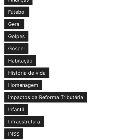
Futebol
Geral
Golpes
Gospel
Habitação
História de vida
Homenagem
impactos da Reforma Tributária
Infantil
Infraestrutura
INSS