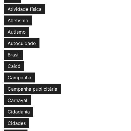
Atividade física
Atletismo
Autismo
Autocuidado
Brasil
Caicó
Campanha
Campanha publicitária
Carnaval
Cidadania
Cidades