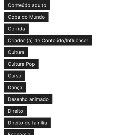
Conteúdo adulto
Copa do Mundo
Corrida
Criador (a) de Conteúdo/Influêncer
Cultura
Cultura Pop
Curso
Dança
Desenho animado
Direito
Direito de família
Economia