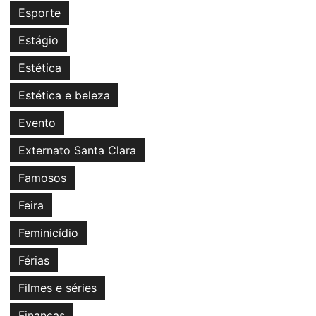
Esporte
Estágio
Estética
Estética e beleza
Evento
Externato Santa Clara
Famosos
Feira
Feminicídio
Férias
Filmes e séries
Finanças