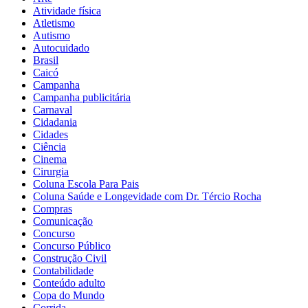
Atividade física
Atletismo
Autismo
Autocuidado
Brasil
Caicó
Campanha
Campanha publicitária
Carnaval
Cidadania
Cidades
Ciência
Cinema
Cirurgia
Coluna Escola Para Pais
Coluna Saúde e Longevidade com Dr. Tércio Rocha
Compras
Comunicação
Concurso
Concurso Público
Construção Civil
Contabilidade
Conteúdo adulto
Copa do Mundo
Corrida