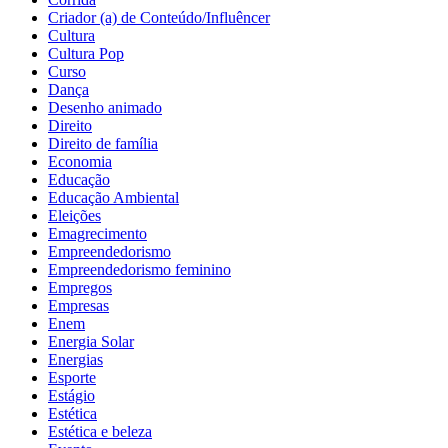
Criador (a) de Conteúdo/Influêncer
Cultura
Cultura Pop
Curso
Dança
Desenho animado
Direito
Direito de família
Economia
Educação
Educação Ambiental
Eleições
Emagrecimento
Empreendedorismo
Empreendedorismo feminino
Empregos
Empresas
Enem
Energia Solar
Energias
Esporte
Estágio
Estética
Estética e beleza