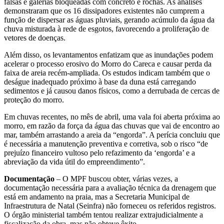
falsas e galerias bloqueadas com concreto e rochas. As análises
demonstraram que os 16 dissipadores existentes não cumprem a
função de dispersar as águas pluviais, gerando acúmulo da água da
chuva misturada à rede de esgotos, favorecendo a proliferação de
vetores de doenças.
Além disso, os levantamentos enfatizam que as inundações podem
acelerar o processo erosivo do Morro do Careca e causar perda da
faixa de areia recém-ampliada. Os estudos indicam também que o
deságue inadequado próximo à base da duna está carregando
sedimentos e já causou danos físicos, como a derrubada de cercas de
proteção do morro.
Em chuvas recentes, no mês de abril, uma vala foi aberta próxima ao
morro, em razão da força da água das chuvas que vai de encontro ao
mar, também arrastando a areia da “engorda”. A perícia concluiu que
é necessária a manutenção preventiva e corretiva, sob o risco “de
prejuízo financeiro vultoso pelo refazimento da ‘engorda’ e a
abreviação da vida útil do empreendimento”.
Documentação
– O MPF buscou obter, várias vezes, a
documentação necessária para a avaliação técnica da drenagem que
está em andamento na praia, mas a Secretaria Municipal de
Infraestrutura de Natal (Seinfra) não forneceu os referidos registros.
O órgão ministerial também tentou realizar extrajudicialmente a
fiscalização da obra, mas não obteve êxito.