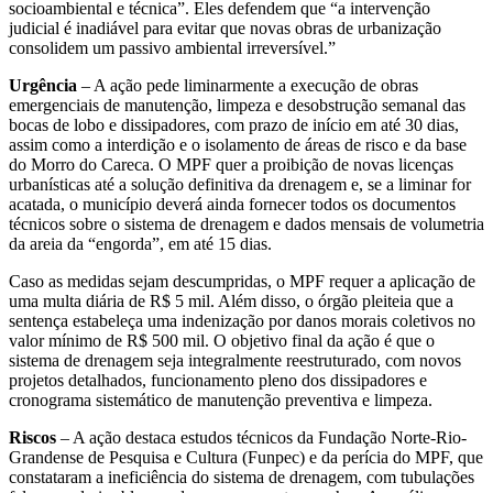
socioambiental e técnica”. Eles defendem que “a intervenção
judicial é inadiável para evitar que novas obras de urbanização
consolidem um passivo ambiental irreversível.”
Urgência
– A ação pede liminarmente a execução de obras
emergenciais de manutenção, limpeza e desobstrução semanal das
bocas de lobo e dissipadores, com prazo de início em até 30 dias,
assim como a interdição e o isolamento de áreas de risco e da base
do Morro do Careca. O MPF quer a proibição de novas licenças
urbanísticas até a solução definitiva da drenagem e, se a liminar for
acatada, o município deverá ainda fornecer todos os documentos
técnicos sobre o sistema de drenagem e dados mensais de volumetria
da areia da “engorda”, em até 15 dias.
Caso as medidas sejam descumpridas, o MPF requer a aplicação de
uma multa diária de R$ 5 mil. Além disso, o órgão pleiteia que a
sentença estabeleça uma indenização por danos morais coletivos no
valor mínimo de R$ 500 mil. O objetivo final da ação é que o
sistema de drenagem seja integralmente reestruturado, com novos
projetos detalhados, funcionamento pleno dos dissipadores e
cronograma sistemático de manutenção preventiva e limpeza.
Riscos
– A ação destaca estudos técnicos da Fundação Norte-Rio-
Grandense de Pesquisa e Cultura (Funpec) e da perícia do MPF, que
constataram a ineficiência do sistema de drenagem, com tubulações