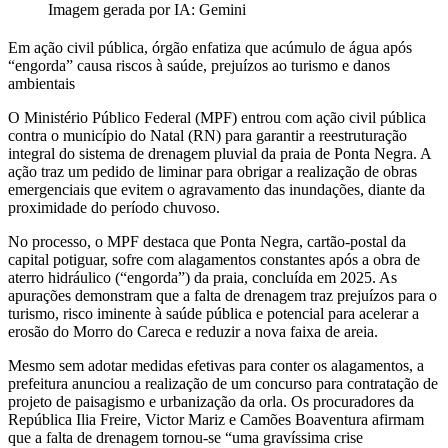
Imagem gerada por IA: Gemini
Em ação civil pública, órgão enfatiza que acúmulo de água após
“engorda” causa riscos à saúde, prejuízos ao turismo e danos
ambientais
O Ministério Público Federal (MPF) entrou com ação civil pública
contra o município do Natal (RN) para garantir a reestruturação
integral do sistema de drenagem pluvial da praia de Ponta Negra. A
ação traz um pedido de liminar para obrigar a realização de obras
emergenciais que evitem o agravamento das inundações, diante da
proximidade do período chuvoso.
No processo, o MPF destaca que Ponta Negra, cartão-postal da
capital potiguar, sofre com alagamentos constantes após a obra de
aterro hidráulico (“engorda”) da praia, concluída em 2025. As
apurações demonstram que a falta de drenagem traz prejuízos para o
turismo, risco iminente à saúde pública e potencial para acelerar a
erosão do Morro do Careca e reduzir a nova faixa de areia.
Mesmo sem adotar medidas efetivas para conter os alagamentos, a
prefeitura anunciou a realização de um concurso para contratação de
projeto de paisagismo e urbanização da orla. Os procuradores da
República Ilia Freire, Victor Mariz e Camões Boaventura afirmam
que a falta de drenagem tornou-se “uma gravíssima crise