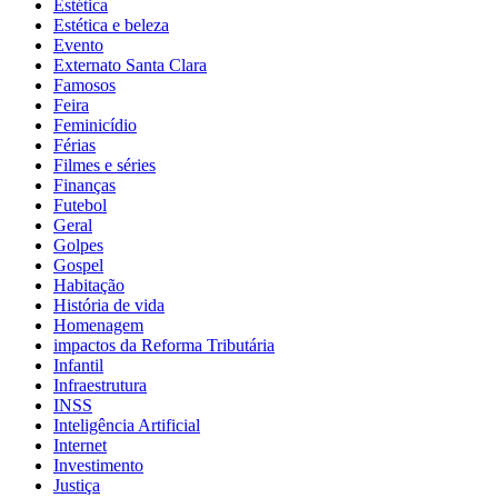
Estética
Estética e beleza
Evento
Externato Santa Clara
Famosos
Feira
Feminicídio
Férias
Filmes e séries
Finanças
Futebol
Geral
Golpes
Gospel
Habitação
História de vida
Homenagem
impactos da Reforma Tributária
Infantil
Infraestrutura
INSS
Inteligência Artificial
Internet
Investimento
Justiça