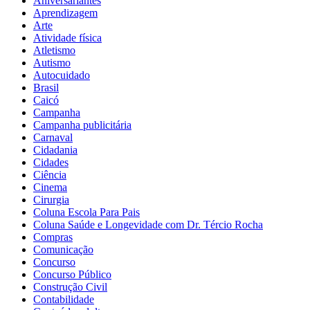
Aniversariantes
Aprendizagem
Arte
Atividade física
Atletismo
Autismo
Autocuidado
Brasil
Caicó
Campanha
Campanha publicitária
Carnaval
Cidadania
Cidades
Ciência
Cinema
Cirurgia
Coluna Escola Para Pais
Coluna Saúde e Longevidade com Dr. Tércio Rocha
Compras
Comunicação
Concurso
Concurso Público
Construção Civil
Contabilidade