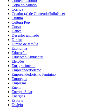
Conteúdo adulto
Copa do Mundo
Corrida
Criador (a) de Conteúdo/Influêncer
Cultura
Cultura Pop
Curso
Dança
Desenho animado
Direito
Direito de família
Economia
Educação
Educação Ambiental
Eleições
Emagrecimento
Empreendedorismo
Empreendedorismo feminino
Empregos
Empresas
Enem
Energia Solar
Energias
Esporte
Estágio