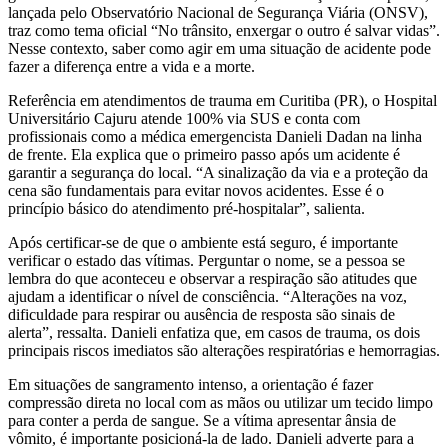
lançada pelo Observatório Nacional de Segurança Viária (ONSV),
traz como tema oficial “No trânsito, enxergar o outro é salvar vidas”.
Nesse contexto, saber como agir em uma situação de acidente pode
fazer a diferença entre a vida e a morte.
Referência em atendimentos de trauma em Curitiba (PR), o Hospital
Universitário Cajuru atende 100% via SUS e conta com
profissionais como a médica emergencista Danieli Dadan na linha
de frente. Ela explica que o primeiro passo após um acidente é
garantir a segurança do local. “A sinalização da via e a proteção da
cena são fundamentais para evitar novos acidentes. Esse é o
princípio básico do atendimento pré-hospitalar”, salienta.
Após certificar-se de que o ambiente está seguro, é importante
verificar o estado das vítimas. Perguntar o nome, se a pessoa se
lembra do que aconteceu e observar a respiração são atitudes que
ajudam a identificar o nível de consciência. “Alterações na voz,
dificuldade para respirar ou ausência de resposta são sinais de
alerta”, ressalta. Danieli enfatiza que, em casos de trauma, os dois
principais riscos imediatos são alterações respiratórias e hemorragias.
Em situações de sangramento intenso, a orientação é fazer
compressão direta no local com as mãos ou utilizar um tecido limpo
para conter a perda de sangue. Se a vítima apresentar ânsia de
vômito, é importante posicioná-la de lado. Danieli adverte para a