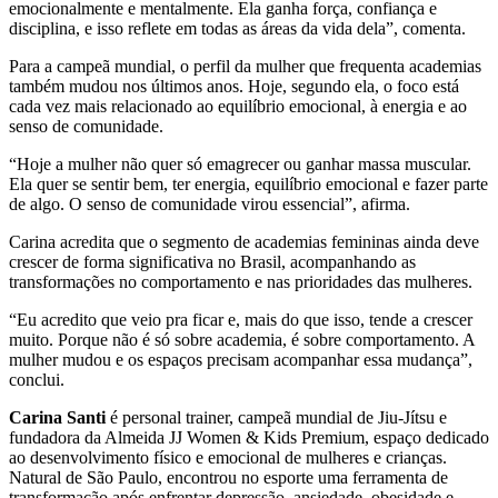
emocionalmente e mentalmente. Ela ganha força, confiança e
disciplina, e isso reflete em todas as áreas da vida dela”, comenta.
Para a campeã mundial, o perfil da mulher que frequenta academias
também mudou nos últimos anos. Hoje, segundo ela, o foco está
cada vez mais relacionado ao equilíbrio emocional, à energia e ao
senso de comunidade.
“Hoje a mulher não quer só emagrecer ou ganhar massa muscular.
Ela quer se sentir bem, ter energia, equilíbrio emocional e fazer parte
de algo. O senso de comunidade virou essencial”, afirma.
Carina acredita que o segmento de academias femininas ainda deve
crescer de forma significativa no Brasil, acompanhando as
transformações no comportamento e nas prioridades das mulheres.
“Eu acredito que veio pra ficar e, mais do que isso, tende a crescer
muito. Porque não é só sobre academia, é sobre comportamento. A
mulher mudou e os espaços precisam acompanhar essa mudança”,
conclui.
Carina Santi
é personal trainer, campeã mundial de Jiu-Jítsu e
fundadora da Almeida JJ Women & Kids Premium, espaço dedicado
ao desenvolvimento físico e emocional de mulheres e crianças.
Natural de São Paulo, encontrou no esporte uma ferramenta de
transformação após enfrentar depressão, ansiedade, obesidade e