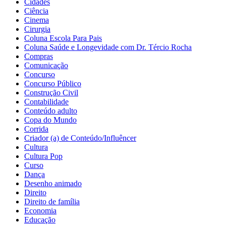
Cidades
Ciência
Cinema
Cirurgia
Coluna Escola Para Pais
Coluna Saúde e Longevidade com Dr. Tércio Rocha
Compras
Comunicação
Concurso
Concurso Público
Construção Civil
Contabilidade
Conteúdo adulto
Copa do Mundo
Corrida
Criador (a) de Conteúdo/Influêncer
Cultura
Cultura Pop
Curso
Dança
Desenho animado
Direito
Direito de família
Economia
Educação