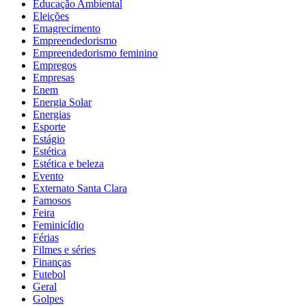
Educação Ambiental
Eleições
Emagrecimento
Empreendedorismo
Empreendedorismo feminino
Empregos
Empresas
Enem
Energia Solar
Energias
Esporte
Estágio
Estética
Estética e beleza
Evento
Externato Santa Clara
Famosos
Feira
Feminicídio
Férias
Filmes e séries
Finanças
Futebol
Geral
Golpes