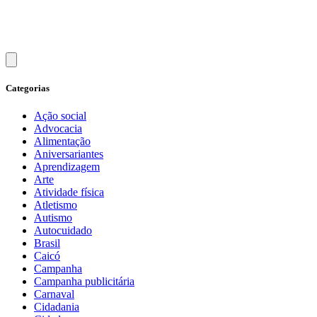
Categorias
Ação social
Advocacia
Alimentação
Aniversariantes
Aprendizagem
Arte
Atividade física
Atletismo
Autismo
Autocuidado
Brasil
Caicó
Campanha
Campanha publicitária
Carnaval
Cidadania