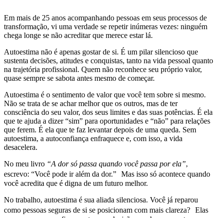
Em mais de 25 anos acompanhando pessoas em seus processos de
transformação, vi uma verdade se repetir inúmeras vezes: ninguém
chega longe se não acreditar que merece estar lá.
Autoestima não é apenas gostar de si. É um pilar silencioso que
sustenta decisões, atitudes e conquistas, tanto na vida pessoal quanto
na trajetória profissional. Quem não reconhece seu próprio valor,
quase sempre se sabota antes mesmo de começar.
Autoestima é o sentimento de valor que você tem sobre si mesmo.
Não se trata de se achar melhor que os outros, mas de ter
consciência do seu valor, dos seus limites e das suas potências. É ela
que te ajuda a dizer “sim” para oportunidades e “não” para relações
que ferem. É ela que te faz levantar depois de uma queda. Sem
autoestima, a autoconfiança enfraquece e, com isso, a vida
desacelera.
No meu livro
“A dor só passa quando você passa por ela”
,
escrevo: “Você pode ir além da dor.” Mas isso só acontece quando
você acredita que é digna de um futuro melhor.
No trabalho, autoestima é sua aliada silenciosa. Você já reparou
como pessoas seguras de si se posicionam com mais clareza? Elas