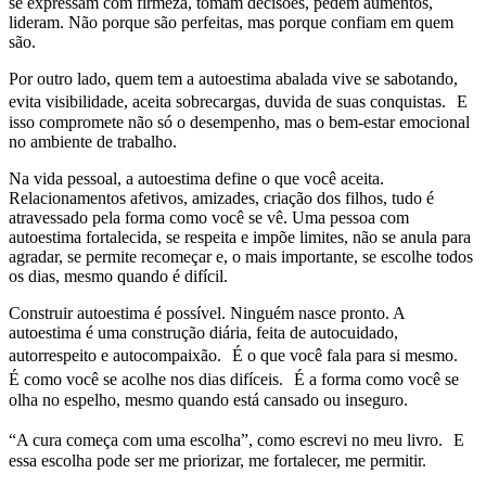
se expressam com firmeza, tomam decisões, pedem aumentos,
lideram. Não porque são perfeitas, mas porque confiam em quem
são.
Por outro lado, quem tem a autoestima abalada vive se sabotando,
evita visibilidade, aceita sobrecargas, duvida de suas conquistas. E
isso compromete não só o desempenho, mas o bem-estar emocional
no ambiente de trabalho.
Na vida pessoal, a autoestima define o que você aceita.
Relacionamentos afetivos, amizades, criação dos filhos, tudo é
atravessado pela forma como você se vê. Uma pessoa com
autoestima fortalecida, se respeita e impõe limites, não se anula para
agradar, se permite recomeçar e, o mais importante, se escolhe todos
os dias, mesmo quando é difícil.
Construir autoestima é possível. Ninguém nasce pronto. A
autoestima é uma construção diária, feita de autocuidado,
autorrespeito e autocompaixão. É o que você fala para si mesmo.
É como você se acolhe nos dias difíceis. É a forma como você se
olha no espelho, mesmo quando está cansado ou inseguro.
“A cura começa com uma escolha”, como escrevi no meu livro. E
essa escolha pode ser me priorizar, me fortalecer, me permitir.