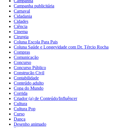
Campanha
Campanha publicitária
Carnaval
Cidadania
Cidades
Ciência
Cinema
Cirurgia
Coluna Escola Para Pais
Coluna Saúde e Longevidade com Dr. Tércio Rocha
Compras
Comunicação
Concurso
Concurso Público
Construção Civil
Contabilidade
Conteúdo adulto
Copa do Mundo
Corrida
Criador (a) de Conteúdo/Influêncer
Cultura
Cultura Pop
Curso
Dança
Desenho animado