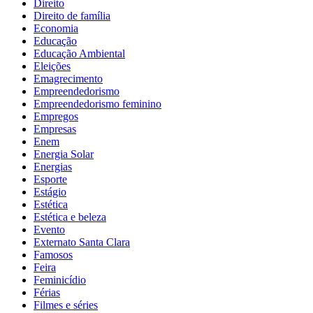
Direito
Direito de família
Economia
Educação
Educação Ambiental
Eleições
Emagrecimento
Empreendedorismo
Empreendedorismo feminino
Empregos
Empresas
Enem
Energia Solar
Energias
Esporte
Estágio
Estética
Estética e beleza
Evento
Externato Santa Clara
Famosos
Feira
Feminicídio
Férias
Filmes e séries