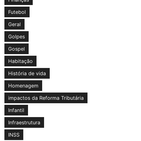
Futebol
Geral
Golpes
Gospel
Habitação
História de vida
Homenagem
impactos da Reforma Tributária
Infantil
Infraestrutura
INSS