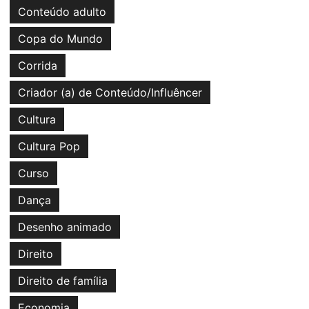
Conteúdo adulto
Copa do Mundo
Corrida
Criador (a) de Conteúdo/Influêncer
Cultura
Cultura Pop
Curso
Dança
Desenho animado
Direito
Direito de família
Economia