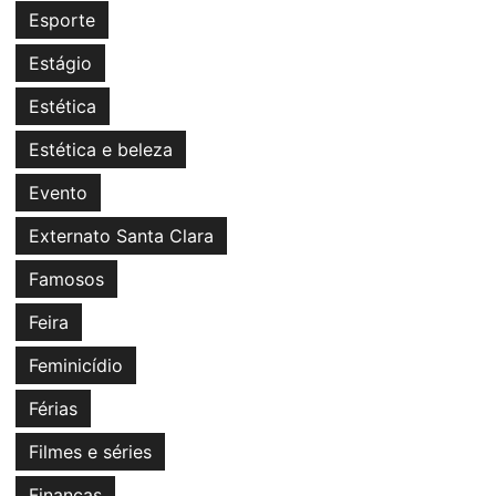
Esporte
Estágio
Estética
Estética e beleza
Evento
Externato Santa Clara
Famosos
Feira
Feminicídio
Férias
Filmes e séries
Finanças