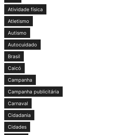
Atividade física
Atletismo
Autismo
Autocuidado
Brasil
Caicó
Campanha
Campanha publicitária
Carnaval
Cidadania
Cidades