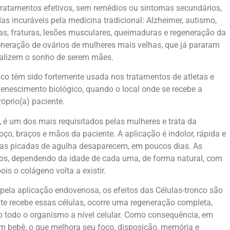
tratamentos efetivos, sem remédios ou sintomas secundários,
s incuráveis pela medicina tradicional: Alzheimer, autismo,
tias, fraturas, lesões musculares, queimaduras e regeneração da
generação de ovários de mulheres mais velhas, que já pararam
ealizem o sonho de serem mães.
nco têm sido fortemente usada nos tratamentos de atletas e
enescimento biológico, quando o local onde se recebe a
óprio(a) paciente.
, é um dos mais requisitados pelas mulheres e trata da
oço, braços e mãos da paciente. A aplicação é indolor, rápida e
das picadas de agulha desaparecem, em poucos dias. As
os, dependendo da idade de cada uma, de forma natural, com
ois o colágeno volta a existir.
 pela aplicação endovenosa, os efeitos das Células-tronco são
te recebe essas células, ocorre uma regeneração completa,
 todo o organismo a nível celular. Como consequência, em
m bebê, o que melhora seu foco, disposição, memória e