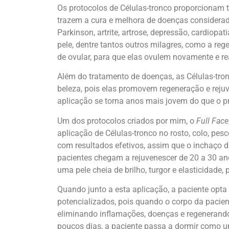
Os protocolos de Células-tronco proporcionam 
trazem a cura e melhora de doenças considerada
Parkinson, artrite, artrose, depressão, cardiopa
pele, dentre tantos outros milagres, como a re
de ovular, para que elas ovulem novamente e r
Além do tratamento de doenças, as Células-tro
beleza, pois elas promovem regeneração e rejuv
aplicação se torna anos mais jovem do que o pr
Um dos protocolos criados por mim, o
Full Face
aplicação de Células-tronco no rosto, colo, pesc
com resultados efetivos, assim que o inchaço 
pacientes chegam a rejuvenescer de 20 a 30 an
uma pele cheia de brilho, turgor e elasticidade, p
Quando junto a esta aplicação, a paciente opta
potencializados, pois quando o corpo da pacien
eliminando inflamações, doenças e regenerando
poucos dias, a paciente passa a dormir como u